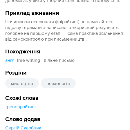
допомагає увійти у творчий стан вільного потоку слів.
Приклад вживання
Починаючи освоювати фрірайтинґ, не намагайтесь
відразу отримати з написаного «корисний результат»:
головне на першому етапі — сама практика звільнення
від самоконтролю при письменництві.
Походження
англ.
free writing - вільне письмо
Розділи
мистецтво
психологія
Схожі слова
тревелрайтинг
Слово додав
Сергій Скарбник