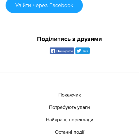
Увійти
через Facebook
Поділитись з друзями
Поширити
Твіт
Покажчик
Потребують уваги
Найкращі переклади
Останні події