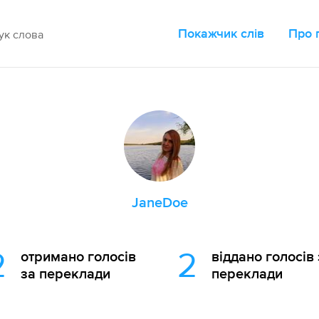
Покажчик слів
Про 
JaneDoe
2
2
отримано голосів
віддано голосів
за переклади
переклади