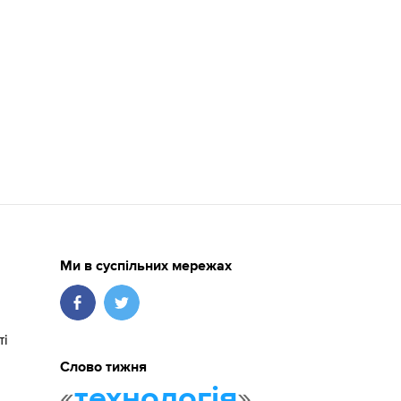
Ми в суспільних мережах
ті
Слово тижня
«
»
технологія