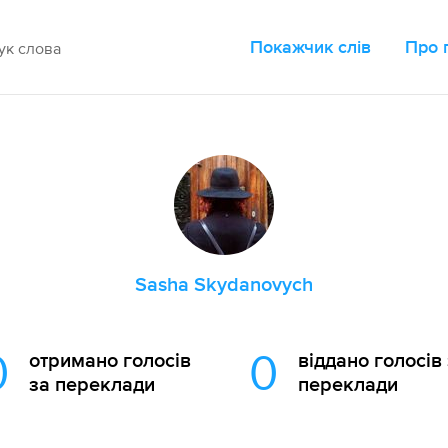
Покажчик слів
Про 
Sasha Skydanovych
0
0
отримано голосів
віддано голосів
за переклади
переклади