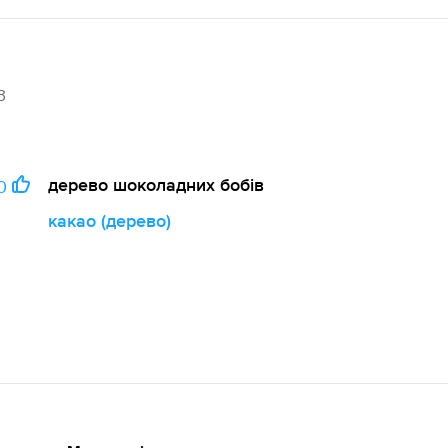
3
дерево шоколадних бобів
0
какао (дерево)