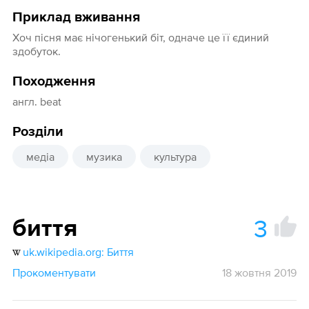
Приклад вживання
Хоч пісня має нічогенький біт, одначе це її єдиний
здобуток.
Походження
aнгл. beat
Розділи
медіа
музика
культура
3
биття
uk.wikipedia.org: Биття
Прокоментувати
18 жовтня 2019