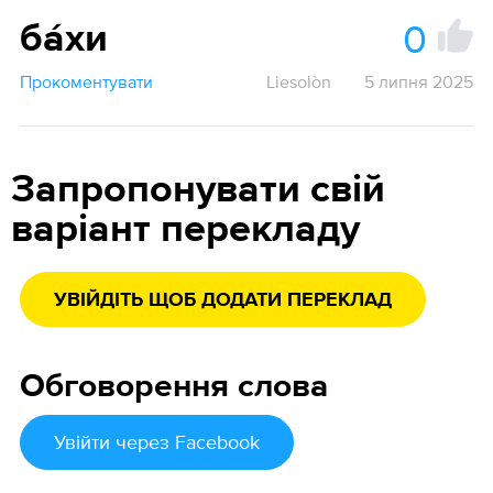
0
ба́хи
Прокоментувати
Liesolòn
5 липня 2025
Запропонувати свій
варіант перекладу
УВІЙДІТЬ ЩОБ ДОДАТИ ПЕРЕКЛАД
Обговорення слова
Увійти
через Facebook