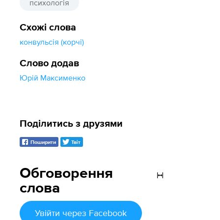
психологія
Схожі слова
конвульсія (корчі)
Слово додав
Юрій Максименко
Поділитись з друзями
Поширити
Твіт
Обговорення
слова
Увійти
через Facebook