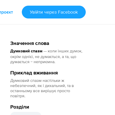
проєкт
Увійти
через Facebook
Значення слова
— коли інших думок,
Думковий спазм
окрім однієї, не думається, а та, що
думається − неприємна.
Приклад вживання
Думковий спазм настільки ж
небезпечний, як і дихальний, та в
останньому все вирішує просто
повітря.
Розділи