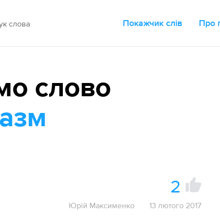
Покажчик слів
Про 
мо слово
пазм
2
Юрій Максименко
13 лютого 2017