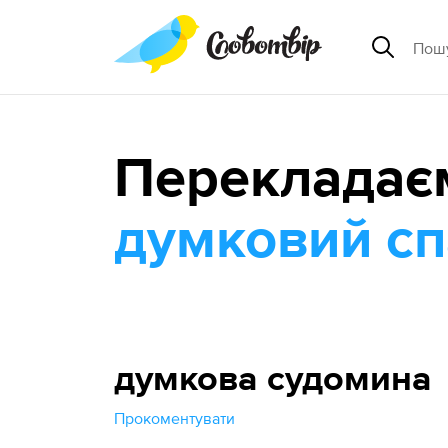
Перекладає
думковий с
думкова судомина
Прокоментувати