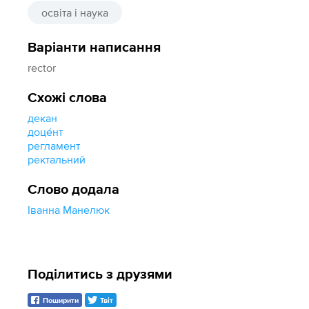
освіта і наука
Варіанти написання
rector
Схожі слова
декан
доце́нт
регламент
ректальний
Слово додала
Іванна Манелюк
Поділитись з друзями
Поширити
Твіт