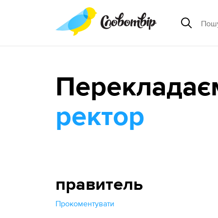
Перекладає
ректор
правитель
Прокоментувати