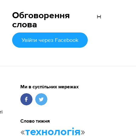
Обговорення
слова
Увійти
через Facebook
Ми в суспільних мережах
ті
Слово тижня
«
»
технологія