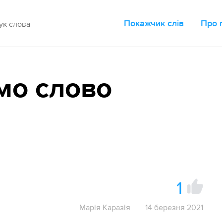
Покажчик слів
Про 
мо слово
1
Марія Каразія
14 березня 2021