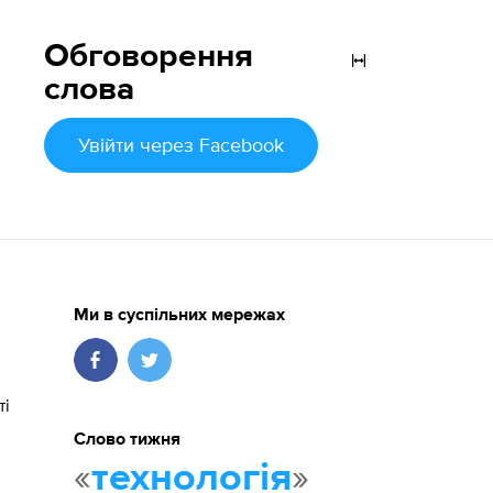
Обговорення
слова
Увійти
через Facebook
Ми в суспільних мережах
ті
Слово тижня
«
»
технологія