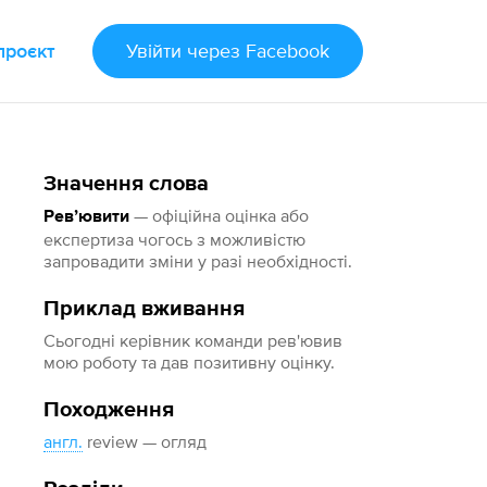
проєкт
Увійти
через Facebook
Значення слова
— офіційна оцінка або
Ревʼювити
експертиза чогось з можливістю
запровадити зміни у разі необхідності.
Приклад вживання
Сьогодні керівник команди рев'ювив
мою роботу та дав позитивну оцінку.
Походження
англ.
review — огляд