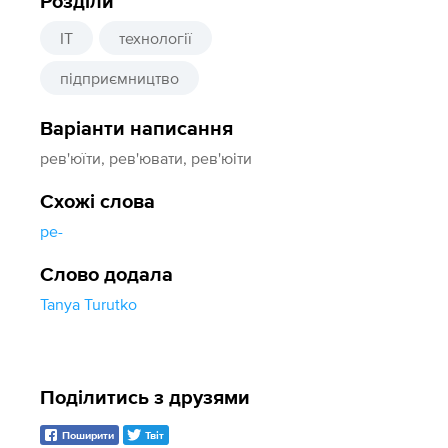
Розділи
IT
технології
підприємництво
Варіанти написання
рев'юїти, рев'ювати, рев'юіти
Схожі слова
ре-
Слово додала
Tanya Turutko
Поділитись з друзями
Поширити
Твіт