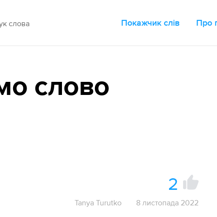
Покажчик слів
Про 
мо слово
2
Tanya Turutko
8 листопада 2022