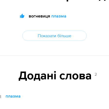
вогневиця
плазма
Показати більше
Додані cлова
2
плазма
3