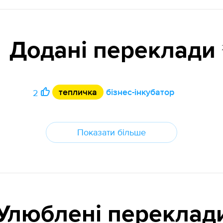
Додані переклади
тепличка
бізнес-інкубатор
2
Показати більше
Улюблені переклад