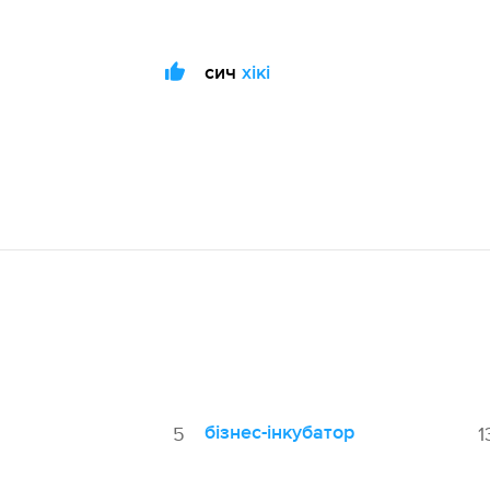
сич
хікі
бізнес-інкубатор
5
1