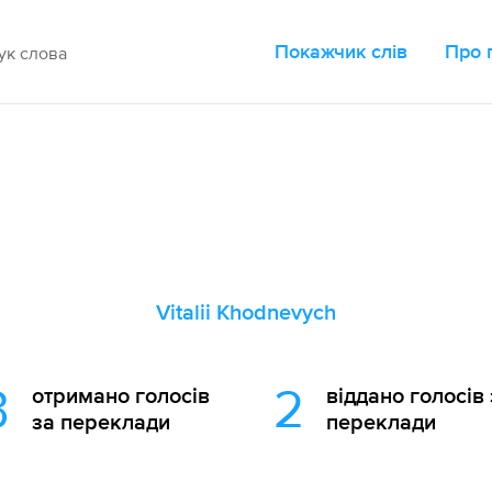
Покажчик слів
Про 
Vitalii Khodnevych
3
2
отримано голосів
віддано голосів 
за переклади
переклади