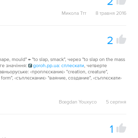
2
Микола Ттт
8 травня 2016
2
ape, mould" ← "to slap, smack", через "to slap on the mass
уге значіння:
goroh.pp.ua: сплескати
, четверте
авньоруське: ‹проплєсканиє› "creation, creature",
to form", ‹съплєсканиє› *ваяние, создание", ‹съплєскати›
Bœgdan Youxyco
5 серпня
1