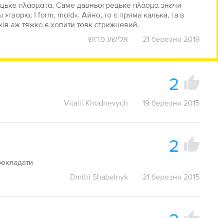
рецьке πλάσματα. Саме давньогрецьке πλάσμα значи
»творю; I form, mold«. Айно, то є пряма калька, та в
ків аж тяжко є хопити товк стрижневий.
אלישע פרוש
21 березня 2019
2
Vitalii Khodnevych
19 березня 2015
2
рекладати
Dmitri Shabelnyk
21 березня 2015