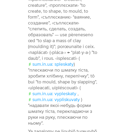
creature", ‹проплєскати› "to
create, to shape, to mould, to
form", ‹съплєсканиє› *ваяние,
создание", ‹съплєскати›
*слепить, сделать, создать,
образовать" — use pèreneseno
œd *to slap a mass of clay
(moulding it)"; porœunaite i ceix.
‹naplácat› (‹pláca-› ← *plat-y-a-) "to
daub", i rous. ‹isplescati› (
sum.in.ua: spleskaty
)
"плескаючи по шматку тіста,
зробити хлібину, перепічку", tô
bui "to mould, shape by slapping",
‹uipleacati, uipléscouati› (
sum.in.ua: vypleskaty
,
sum.in.ua: vypliskuvaty
)
"надавати якої-небудь форми
шматку тіста, перекладаючи з
руки на руку, плескаючи по
ньому".
Ya zagalomy ne lioubiõ tuœurybõ