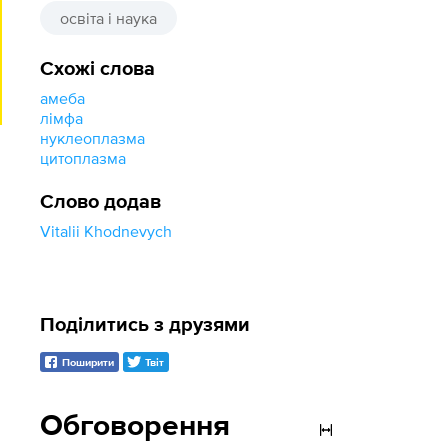
освіта і наука
Схожі слова
амеба
лімфа
нуклеоплазма
цитоплазма
Слово додав
Vitalii Khodnevych
Поділитись з друзями
Поширити
Твіт
Обговорення