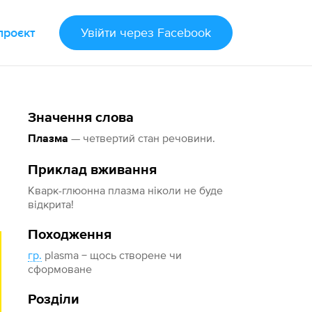
проєкт
Увійти
через Facebook
Значення слова
— четвертий стан речовини.
Плазма
Приклад вживання
Кварк-глюонна плазма ніколи не буде
відкрита!
Походження
гр.
plasma − щось створене чи
сформоване
Розділи