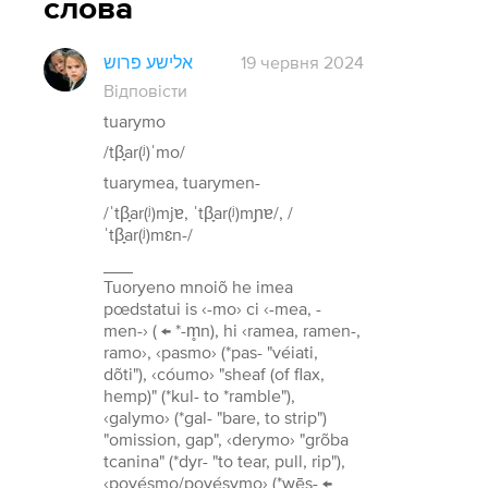
слова
אלישע פרוש
19 червня 2024
Відповісти
tuarymo
/tβ̞ar(ʲ)ˈmo/
tuarymea, tuarymen-
/ˈtβ̞ar(ʲ)mjɐ, ˈtβ̞ar(ʲ)mɲɐ/, /
ˈtβ̞ar(ʲ)mɛn-/
___
Tuoryeno mnoiõ he imea
pœdstatui is ‹-mo› ci ‹-mea, -
men-› ( ← *-m̥n), hi ‹ramea, ramen-,
ramo›, ‹pasmo› (*pas- "véiati,
dõti"), ‹cóumo› "sheaf (of flax,
hemp)" (*kul- to *ramble"),
‹galymo› (*gal- "bare, to strip")
"omission, gap", ‹derymo› "grõba
tcanina" (*dyr- "to tear, pull, rip"),
‹povésmo/povésymo› (*wēs- ←