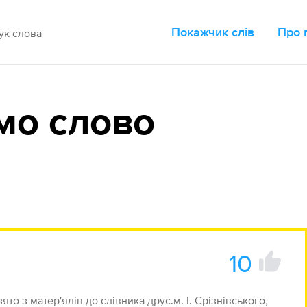
Покажчик слів
Про 
мо слово
10
 взято з матер'ялів до слівника друс.м. І. Срізнівського,