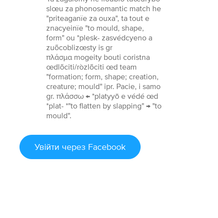
slœu za phonosemantic match he
"priteaganïe za ouxa", ta tout e
znacyeinïe "to mould, shape,
form" ou *plesk- zasvédcyeno a
zuõcoblizœsty is gr
πλάσμα mogeity bouti coristna
œdlõciti/ròzlõciti œd team
"formation; form, shape; creation,
creature; mould" ipr. Pacie, i samo
gr. πλάσσω ← *platyyō e védé œd
*plat- *"to flatten by slapping" → "to
mould".
Увійти
через Facebook