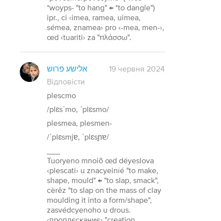
*woyps- "to hang" ← *to dangle")
ipr., ci ‹imea, ramea, uimea,
sémea, znamea› pro ‹-mea, men-›,
œd ‹tuariti› za "πλάσσω".
אלישע פרוש
19 червня 2024
Відповісти
plescmo
/plɛsˈmo, ˈplɛsmo/
plesmea, plesmen-
/ˈplɛsmjɐ, ˈplɛsɲɐ/
___
Tuoryeno mnoiõ œd déyeslova
‹plescati› u znacyeinïé "to make,
shape, mould" ← "to slap, smack",
cèrêz "to slap on the mass of clay
moulding it into a form/shape",
zasvédcyenoho u drous.
‹проплєсканиє› "creation,