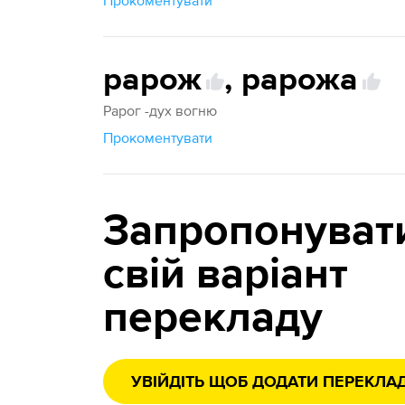
Прокоментувати
рарож
,
рарожа
Рарог -дух вогню
Прокоментувати
Запропонуват
свій варіант
перекладу
УВІЙДІТЬ ЩОБ ДОДАТИ ПЕРЕКЛА