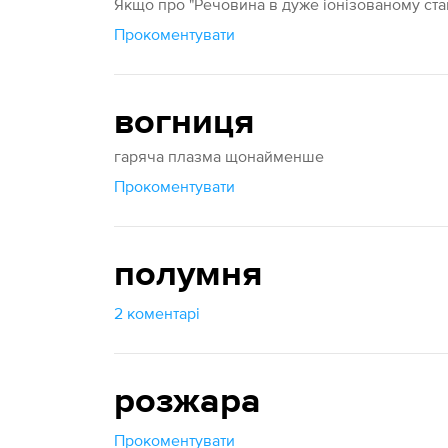
Якщо про "Речовина в дуже іонізованому стан
Прокоментувати
вогниця
гаряча плазма щонайменше
Прокоментувати
полумня
2 коментарі
розжара
Прокоментувати