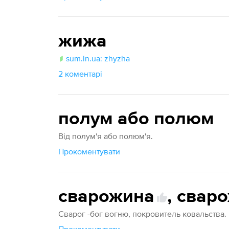
жижа
sum.in.ua: zhyzha
2 коментарі
полум або полюм
Від полум'я або полюм'я.
Прокоментувати
сварожина
,
свар
Сварог -бог вогню, покровитель ковальства.