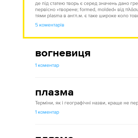
де під статею творь є серед значень дано г
первісно »творене; formed, molded« від πλάσω 
тями plasma в англ.м. є таке широке коло тов
5 коментарів
вогневиця
1 коментар
плазма
Терміни, як і географічні назви, краще не пе
1 коментар