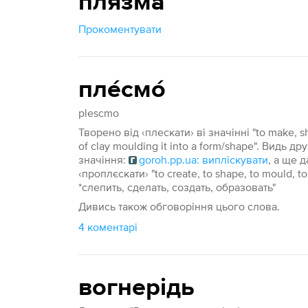
плязма
Прокоментувати
пле́смо́
plescmo
Творено від ‹плескати› ві значінні "to make, sh
of clay moulding it into a form/shape". Видь др
значіння:
goroh.pp.ua: випліскувати
, а ще д
‹проплєскати› "to create, to shape, to mould, 
*слепить, сделать, создать, образовать"
Дивись також обговоріння цього слова.
4 коментарі
вогнерідь