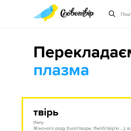
Перекладає
плазма
твірь
tfwry
Жіночого роду (tuori/твори, tfwriõ/твір'ю ...);