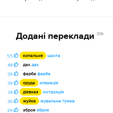
256
Додані переклади
копальня
шахта
55
дах
дах
48
фарба
фарба
39
оруда
операція
39
дієвказ
інструкція
34
жуйка
жувальна ґумка
30
зброя
зброя
29