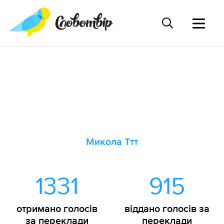
Микола Ттт
1331
915
отримано голосів
віддано голосів за
за переклади
переклади