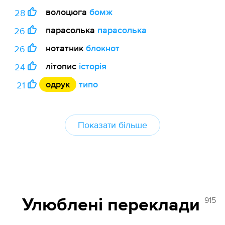
волоцюга
бомж
28
парасолька
парасолька
26
нотатник
блокнот
26
літопис
історія
24
одрук
типо
21
Показати більше
915
Улюблені переклади