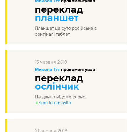
Микола Ттт
прокоментував
переклад
планшет
Планшет це суто російське в
оригіналі таблет
15
червня
2018
Микола Ттт
прокоментував
переклад
ослінчик
Це давно відоме слово
sum.in.ua: oslin
10
червня
2018