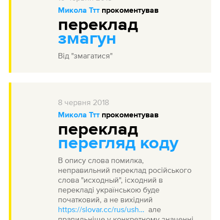
Микола Ттт
прокоментував
переклад
змагун
Від "змагатися"
8
червня
2018
Микола Ттт
прокоментував
переклад
перегляд коду
В опису слова помилка,
неправильний переклад російського
слова "исходный", ісходний в
перекладі українською буде
початковий, а не вихідний
https://slovar.cc/rus/ushakov/404241.html
але
правильніше у конкретному значенні