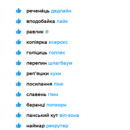
речене́ць
дедлайн
вподобайка
лайк
равлик
@
копіярка
ксерокс
голіциць
топлес
перепин
шлагбаум
репʼяшки
куки
посилання
лінк
славень
гімн
баранці
попкорн
панський кут
віп-зона
наймар
рекрутер