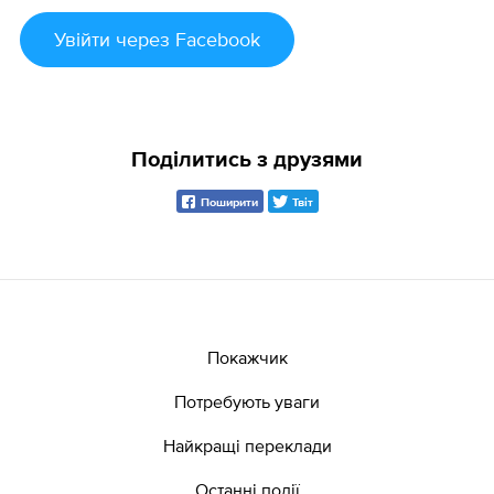
Увійти
через Facebook
Поділитись з друзями
Поширити
Твіт
Покажчик
Потребують уваги
Найкращі переклади
Останні події