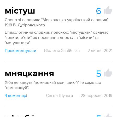
6
містуш
Слово зі словника "Московсько-український словник"
1918 В. Дубровського
Етимологічний словник пояснює: "містушити" означає
"товкти, м'яти" як поєднання двох слів "місити" та
"метушитися"
Прокоментувати
Віолетта Завійська
2 липня 2021
5
мняцкання
Хіба не кажуть "помняцкай мені шию"? Те саме що
"помасажуй".
4 коментарі
Євген Шульга
28 вересня 2019