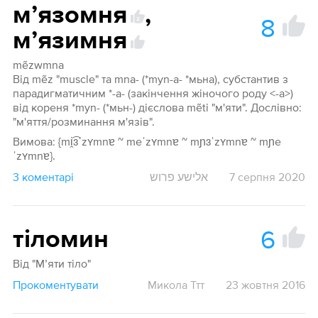
мʼязомня
,
8
2
мʼязимня
mẽzwmna
Від mẽz "muscle" та mna- (*myn-a- *мьна), субстантив з
парадигматичним *-а- (закінчення жіночого роду <-а>)
від кореня *myn- (*мьн-) дієслова mẽti "м'яти". Дослівно:
"м'яття/розминання м'язів".
Вимова: {mi̯͡ɜˈzʏmnɐ ~ meˈzʏmnɐ ~ mɲɜˈzʏmnɐ ~ mɲe
ˈzʏmnɐ}.
3 коментарі
אלישע פרוש
7 серпня 2020
6
тіломин
Від "М’яти тіло"
Прокоментувати
Микола Ттт
23 жовтня 2016