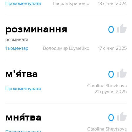
Прокоментувати
Василь Кривоніс
18 січня 2024
0
розминання
розминати
1 коментар
Володимир Шумейко
17 січня 2025
0
мʼя́тва
Carolina Shevtsova
Прокоментувати
21 грудня 2025
0
мня́тва
Carolina Shevtsova
Прокоментувати