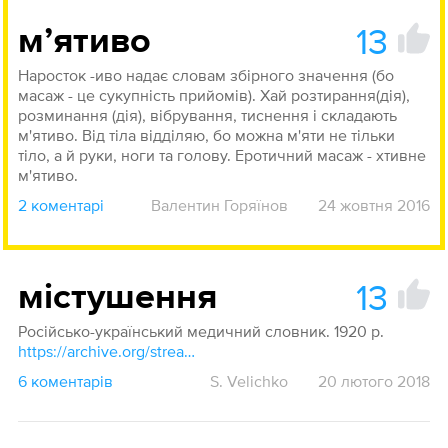
13
мʼятиво
Наросток -иво надає словам збірного значення (бо
масаж - це сукупність прийомів). Хай розтирання(дія),
розминання (дія), вібрування, тиснення і складають
м'ятиво. Від тіла відділяю, бо можна м'яти не тільки
тіло, а й руки, ноги та голову. Еротичний масаж - хтивне
м'ятиво.
2 коментарі
Валентин Горяїнов
24 жовтня 2016
13
містушення
Російсько-український медичний словник. 1920 р.
https://archive.org/stream/slov30#page/n88/mode/1up
6 коментарів
S. Velichko
20 лютого 2018