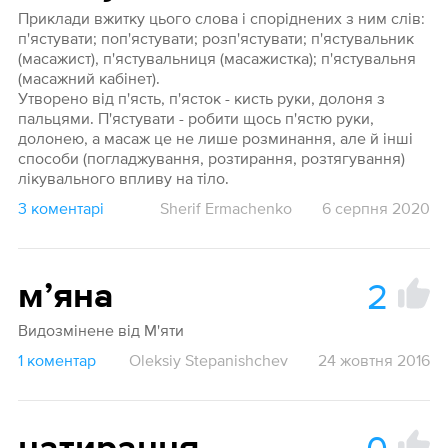
Приклади вжитку цього слова і споріднених з ним слів:
п'ястувати; поп'ястувати; розп'ястувати; п'ястувальник
(масажист), п'ястувальниця (масажистка); п'ястувальня
(масажний кабінет).
Утворено від п'ясть, п'ясток - кисть руки, долоня з
пальцями. П'ястувати - робити щось п'ястю руки,
долонею, а масаж це не лише розминання, але й інші
способи (погладжування, розтирання, розтягування)
лікувального впливу на тіло.
3 коментарі
Sherif Ermachenko
6 серпня 2020
2
мʼяна
Видозмінене від М'яти
1 коментар
Oleksiy Stepanishchev
24 жовтня 2016