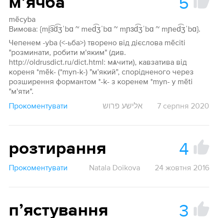
5
мʼячба́
mẽcyba
Вимова: {mi̯͡ɜd͡ʒˈbɑ ~ med͡ʒˈbɑ ~ mɲɜd͡ʒˈbɑ ~ mɲed͡ʒˈbɑ}.
Чепенем -yba (<-ьба>) творено від дієслова mẽciti
"розминати, робити м'яким" (див.
http://oldrusdict.ru/dict.html: мѧчити), кавзатива від
кореня *mẽk- (*myn-k-) "м'який", спорідненого через
розширення формантом *-k- з коренем *myn- у mẽti
"м'яти".
Прокоментувати
אלישע פרוש
7 серпня 2020
4
розтирання
Прокоментувати
Natala Doikova
24 жовтня 2016
3
пʼястування