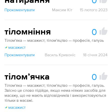
0
натирання
Прокоментувати
Максим Кіт
15 лютого 2023
0
тіломніння
Тілом'яка — масажист; тілом'яцтво — професія, галузь
масажист
Прокоментувати
Василь Кривоніс
18 січня 2024
0
тіломʼячка
Тілом'яка — масажист; тілом'яцтво — професія, галузь.
Звісно це слово підійде, якщо нема ніяких засобів для
масажу, що не мають відповідників і використовуються
тільки в масажі.
масажист