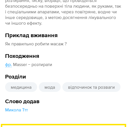
розтирання, тиску, вібрації, що проводяться
безпосередньо на поверхні тіла людини, як руками, так
і спеціальними апаратами, через повітряне, водне чи
інше середовище, з метою досягнення лікувального
чи іншого ефекту.
Приклад вживання
Як правильно робити масаж ?
Походження
фр.
Masser − розтирати
Розділи
медицина
мода
відпочинок та розваги
Слово додав
Микола Ттт