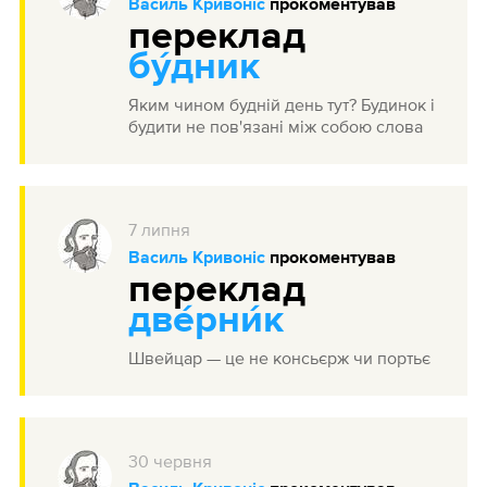
Василь Кривоніс
прокоментував
переклад
бу́дник
Яким чином будній день тут? Будинок і
будити не пов'язані між собою слова
7
липня
Василь Кривоніс
прокоментував
переклад
две́рни́к
Швейцар — це не консьєрж чи портьє
30
червня