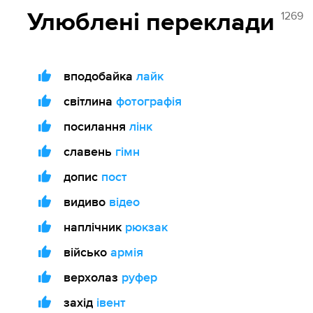
1269
Улюблені переклади
вподобайка
лайк
світлина
фотографія
посилання
лінк
славень
гімн
допис
пост
видиво
відео
наплічник
рюкзак
військо
армія
верхолаз
руфер
захід
івент