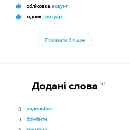
обліковка
акаунт
хідник
тротуар
Показати більше
67
Додані cлова
родельбан
3
бомбити
1
трембіта
2