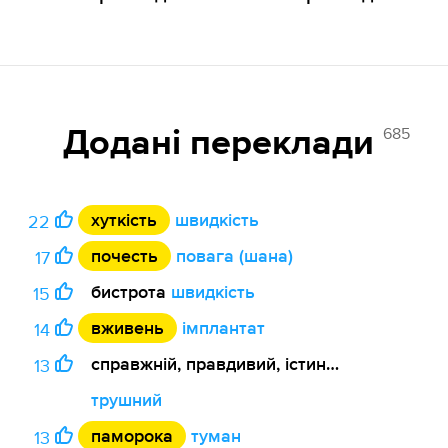
685
Додані переклади
хуткість
швидкість
22
почесть
повага (шана)
17
бистрота
швидкість
15
вживень
імплантат
14
справжній, правдивий, істинний
13
трушний
паморока
туман
13