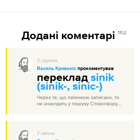
1152
Додані коментарі
3
серпня
Василь Кривоніс
прокоментував
переклад
sinik
(sinik-, sinic-)
Через те, що латинкою записано, то
не знаходить у пошуку Словотвору...
7
липня