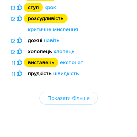
ступ
крок
13
розсудливість
12
критичне мислення
дожні
навіть
12
холопець
хлопець
12
виставень
експонат
11
прудкість
швидкість
11
Показати більше