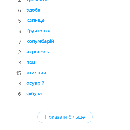
здоба
6
капище
5
ґрунтовка
8
колумбарій
7
акрополь
2
поц
3
єхидний
15
осуарій
3
фібула
6
Показати більше