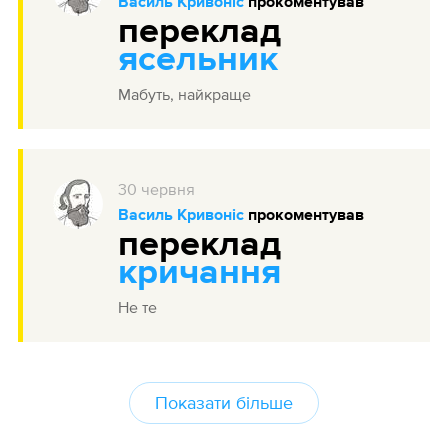
Василь Кривоніс
прокоментував
переклад
ясельник
Мабуть, найкраще
30
червня
Василь Кривоніс
прокоментував
переклад
кричання
Не те
Показати більше