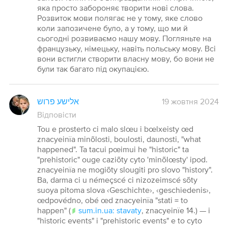
яка просто забороняє творити нові слова.
Розвиток мови полягає не у тому, яке слово
коли запозичене було, а у тому, що ми й
сьогодні розвиваємо нашу мову. Погляньте на
французьку, німецьку, навіть польську мову. Всі
вони встигли створити власну мову, бо вони не
були так багато під окупацією.
אלישע פרוש
19 жовтня 2024
Відповісти
Tou e prosterto ci malo slœu i bœlxeisty œd
znacyeinïa minõlosti, boulosti, daunosti, "what
happened". Ta tacui pœimui he "historic" ta
"prehistoric" ouge caziõty cyto 'minõlœsty' ipod.
znacyeinïa ne mogiõty slougiti pro slovo "history".
Ba, darma ci u némeçscé ci nizozeimscé sõty
suoya pitoma slova ‹Geschichte›, ‹geschiedenis›,
œdpovédno, obé œd znacyeinïa "stati = to
happen" (
sum.in.ua: stavaty
, znacyeinïe 14.) — i
"historic events" i "prehistoric events" e to cyto