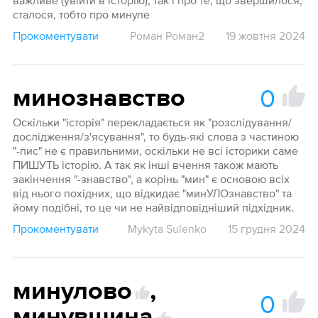
важливе (увійти в історію), так і про те, що звершилося,
сталося, тобто про минуле
Прокоментувати
Роман Роман2
19 жовтня 2024
0
минознавство
Оскільки "історія" перекладається як "розслідування/
дослідження/з'ясування", то будь-які слова з частиною
"-пис" не є правильними, оскільки не всі історики саме
ПИШУТЬ історію. А так як інші вчення також мають
закінчення "-знавство", а корінь "мин" є основою всіх
від нього похідних, що відкидає "минУЛОзнавство" та
йому подібні, то це чи не найвідповідніший підхідник.
Прокоментувати
Mykyta Sulenko
15 грудня 2024
минулово
,
0
минувщина