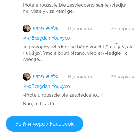
Prote u rousscie bie zasviedceno samie ‹viedju›,
ne ‹vistely›, za vami ge.
אלישע פרוש
Відповісти
26
червня
@Bœgdan Youxyco
Ta pravopisy ‹viedge› ne bõdé znaciti /ˈʋiːd͡ʒʲɐ/, ale
/ˈʋiːd͡ʒɛ/. Ymaié bouti pisano, viedie: ‹viedgié›, ci
‹viedjié›.
אלישע פרוש
Відповісти
26
червня
@Bœgdan Youxyco
»Prote u rousscie bie zasviedceno...«
Nou, te i caziõ.
Увійти
через Facebook