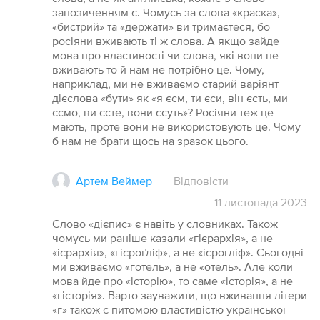
запозиченням є. Чомусь за слова «краска»,
«бистрий» та «держати» ви тримаєтеся, бо
росіяни вживають ті ж слова. А якщо зайде
мова про властивості чи слова, які вони не
вживають то й нам не потрібно це. Чому,
наприклад, ми не вживаємо старий варіянт
дієслова «бути» як «я єсм, ти єси, він єсть, ми
єсмо, ви єсте, вони єсуть»? Росіяни теж це
мають, проте вони не використовують це. Чому
б нам не брати щось на зразок цього.
Артем Веймер
Відповісти
11
листопада
2023
Слово «дієпис» є навіть у словниках. Також
чомусь ми раніше казали «гієрархія», а не
«ієрархія», «гієроґліф», а не «ієрогліф». Сьогодні
ми вживаємо «готель», а не «отель». Але коли
мова йде про «історію», то саме «історія», а не
«гісторія». Варто зауважити, що вживання літери
«г» також є питомою властивістю української