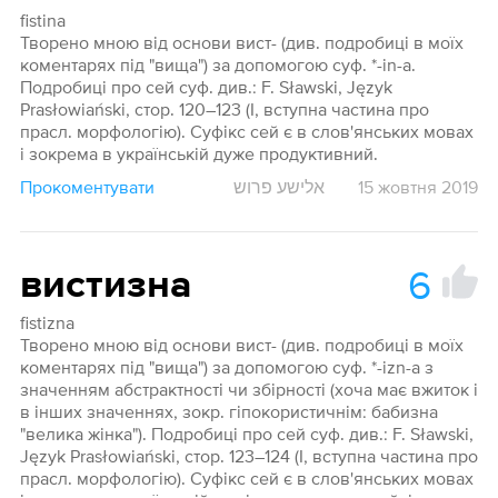
fistina
Творено мною від основи вист- (див. подробиці в моїх
коментарях під "вища") за допомогою суф. *-in-a.
Подробиці про сей суф. див.: F. Sławski, Język
Prasłowiański, стор. 120–123 (І, вступна частина про
прасл. морфологію). Суфікс сей є в слов'янських мовах
і зокрема в українській дуже продуктивний.
Прокоментувати
אלישע פרוש
15 жовтня 2019
6
вистизна
fistizna
Творено мною від основи вист- (див. подробиці в моїх
коментарях під "вища") за допомогою суф. *-izn-a з
значенням абстрактності чи збірності (хоча має вжиток і
в інших значеннях, зокр. гіпокористичнім: бабизна
"велика жінка"). Подробиці про сей суф. див.: F. Sławski,
Język Prasłowiański, стор. 123–124 (І, вступна частина про
прасл. морфологію). Суфікс сей є в слов'янських мовах