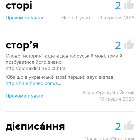
2
сторі
Прокоментувати
Настя Пудло
3 вересня 2018
2
сторʼя
Слово "история" є ще в давньоруській мові, тому й
позбуватися його дивно:
http://oldrusdict.ru/dict.html
Хіба що в українській мові перший звук відпав:
http://hrinchenko.com/slovar/znachenie-slova/56822-storija.html#show_point
Карл-Франц Ян Йосиф
Прокоментувати
10 грудня 2020
2
дієписа́ння
Олександр Ференцик