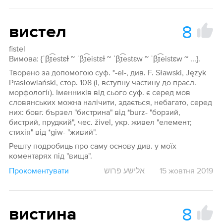
8
вистел
fistel
Вимова: {ˈβ̞ɪ͡estɛɫ ~ ˈβ̞ɪ͡eistɛɫ ~ ˈβ̞ɪ͡estɛw ~ ˈβ̞ɪ͡eistɛw ~ ...}.
Творено за допомогою суф. *-el-, див. F. Sławski, Język
Prasłowiański, стор. 108 (І, вступну частину до прасл.
морфології). Іменників від сього суф. є серед мов
словянських можна налічити, здається, небагато, серед
них: бовг. бързел "бистрина" від *burz- "борзий,
бистрий, прудкий", чес. živel, укр. живел "елемент;
стихія" від *giw- "живий".
Решту подробиць про саму основу див. у моїх
коментарях під "вища".
Прокоментувати
אלישע פרוש
15 жовтня 2019
8
вистина