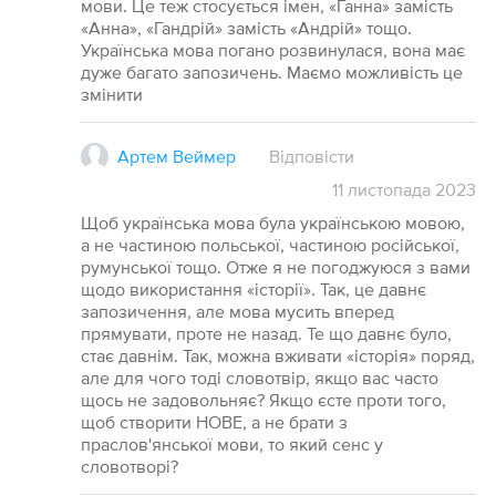
мови. Це теж стосується імен, «Ганна» замість
«Анна», «Гандрій» замість «Андрій» тощо.
Українська мова погано розвинулася, вона має
дуже багато запозичень. Маємо можливість це
змінити
Артем Веймер
Відповісти
11
листопада
2023
Щоб українська мова була українською мовою,
а не частиною польської, частиною російської,
румунської тощо. Отже я не погоджуюся з вами
щодо використання «історії». Так, це давнє
запозичення, але мова мусить вперед
прямувати, проте не назад. Те що давнє було,
стає давнім. Так, можна вживати «історія» поряд,
але для чого тоді словотвір, якщо вас часто
щось не задовольняє? Якщо єсте проти того,
щоб створити НОВЕ, а не брати з
праслов'янської мови, то який сенс у
словотворі?