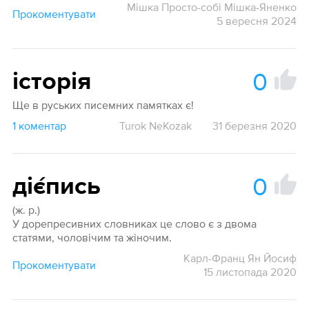
Мішка Просто-собі Мішка-Яненко
Прокоментувати
5 вересня 2024
0
історія
Ще в руських писемних памятках є!
1 коментар
Turok NeKozak
31 березня 2020
0
діє́пись
(ж. р.)
У дорепресивних словниках це слово є з двома
статями, чоловічим та жіночим.
Карл-Франц Ян Йосиф
Прокоментувати
15 листопада 2020