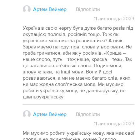
Артем Веймер
Відповісти
11
листопада
2023
Україна в свою чергу була дуже багато разів під
окупацією поляків, росіянів тощо. То ж як
українська мова могла розвиватися? А ніяк.
Зараз маємо нагоду, нові слова утворювати. Не
треба триматися, аби як у росіянів. «Криша –
наше слово, путь – теж наше, краска – теж». Так
це загальнослов'янські слова. Подивімося,
знову ж таки, на інші мови. Вони й досі
розвиваються, а ми не маємо багато слів, яких
не має жодна слов'янська мова. Ми мусимо
робити українську мову, не давньоруську, не
давньоукраїнську
Артем Веймер
Відповісти
11
листопада
2023
Ми мусимо робити українську мову, яка має свої
слова, а не як англійська, кожне 3 слово