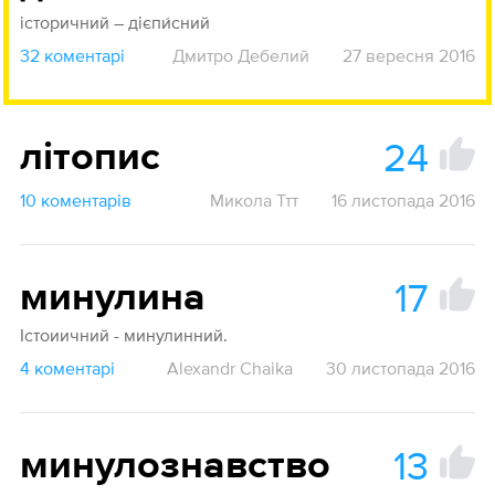
історичний – дієпи́сний
32 коментарі
Дмитро Дебелий
27 вересня 2016
24
літопис
10 коментарів
Микола Ттт
16 листопада 2016
17
минулина
Істоиичний - минулинний.
4 коментарі
Alexandr Chaika
30 листопада 2016
13
минулознавство