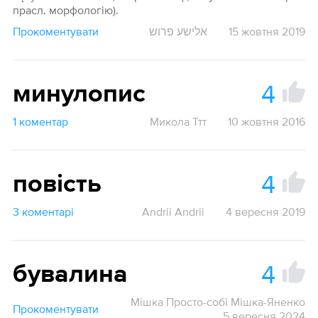
прасл. морфологію).
Прокоментувати
אלישע פרוש
15 жовтня 2019
4
минулопис
1 коментар
Микола Ттт
10 жовтня 2016
4
повість
3 коментарі
Andrii Andrii
4 вересня 2019
4
бувалина
Мішка Просто-собі Мішка-Яненко
Прокоментувати
5 вересня 2024