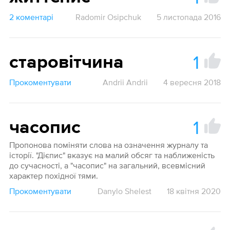
2 коментарі
Radomir Osipchuk
5 листопада 2016
1
старовітчина
Прокоментувати
Andrii Andrii
4 вересня 2018
1
часопис
Пропонова поміняти слова на означення журналу та
історії. "Дієпис" вказує на малий обсяг та наближеність
до сучасності, а "часопис" на загальний, всевмісний
характер похідної тями.
Прокоментувати
Danylo Shelest
18 квітня 2020