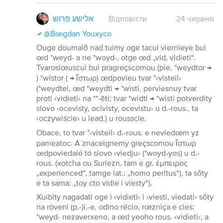
אלישע פרוש
Відповісти
24
червня
@Bœgdan Youxyco
Ouge doumaiõ nad tuimy oge tacui viernieye bui
œd *weyd- a ne *woyd-, otge œd „vid, vidieti“.
Tvaroslœuscui bui pragreçscomou (pie. *weydtor →
) *wistor ( → ἵστωρ) œdpovieu tvar ⁺‹visteil›
(*weydtel, œd *weydti → *wisti, perviesnuy tvar
proti ‹vidieti› na **-ēti; tvar *widti → *wisti potverdity
slovo ‹ocevisty, ocivisty, ocevistu› u d.-rous., ta
‹oczywiście› u lead.) u rousscie.
Obace, to tvar ⁺‹visteil› d.-rous. e neviedœm yz
pameatoc. A znaceignemy greçscomou ἵστωρ
œdpoviedaié tó slovo ‹viedju› (*woyd-yos) u d.-
rous. (xotcha ou Suriezn. tam e gr. έμπειρος
„experienced“, tamge lat.: „homo peritus“), ta sõty
e ta sama: „toy cto vidie i viesty“).
Xuibity nagadati oge i ‹vidieti› i ‹viesti, viedati› sõty
na ròveni (p.-)i.-e. odino réclo, rœzniça e cies:
*weyd- nezaverxeno, a œd yeoho rous. ‹vidieti›, a