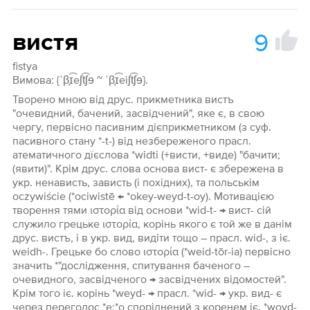
9
вистя
fistya
Вимова: {ˈβ̞ɪ͡eʃt͡ʃɘ ~ ˈβ̞ɪ͡eiʃt͡ʃɘ}.
Творено мною від друс. прикметника вистъ
"очевидний, бачений, засвідчений", яке є, в свою
чергу, первісно пасивним дієприкметником (з суф.
пасивного стану *-t-) від незбереженого прасл.
атематичного дїєслова *widti (+висти, +виде) "бачити;
(явити)". Крім друс. слова основа вист- є збережена в
укр. ненависть, зависть (і похідних), та польськім
oczywiście (*ociwistē ← *okey-weyd-t-oy). Мотивацією
творення тями ιστορία від основи *wid-t- → вист- сій
служило грецьке ιστορία, корінь якого є той же в данім
друс. вистъ, і в укр. вид, видіти тощо – прасл. wid-, з іє.
weidh-. Грецьке бо слово ιστορία (*weid-tōr-ia) первісно
значить *"дослідження, спитування баченого –
очевидного, засвідченого → засвідчених відомостей".
Крім того іє. корінь *weyd- → прасл. *wid- → укр. вид- є
через переголос *е:*о споріднений з коренем іє. *woyd-