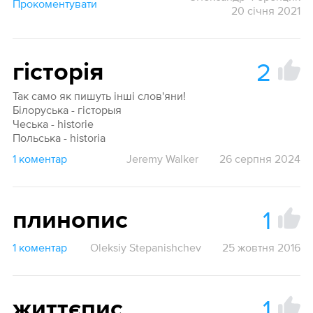
Прокоментувати
20 січня 2021
2
гісторія
Так само як пишуть інші слов'яни!
Білоруська - гісторыя
Чеська - historie
Польська - historia
1 коментар
Jeremy Walker
26 серпня 2024
1
плинопис
1 коментар
Oleksiy Stepanishchev
25 жовтня 2016
1
життєпис