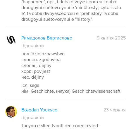
"happened", npr., i doba divoyasceorœu i doba
drougoyui suétovœynui e 'minõlœsty', cyto 'stalo
e', ta doba divoyasceorœu e "prehistory" a doba
drougoyui suétovœynui e "history".
Римидолов Вертислово
9 квітня 2025
Відповісти
пол. dziejoznawstwo
словен. zgodovina
словац. dejiny
хорв. povijest
чес. dějiny
ісл. saga
нім. Geschichte, (наука) Geschichtswissenschaft
Bœgdan Youxyco
23 червня
Відповісти
Tocyno e slied tvoriti œd corenia vied-