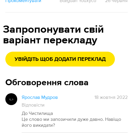
Прокоментувати
Bœgdan Youxyco
26 червня
Запропонувати свій
варіант перекладу
УВІЙДІТЬ ЩОБ ДОДАТИ ПЕРЕКЛАД
Обговорення слова
Ярослав Мудров
18 жовтня 2022
Відповісти
До Чистилища
Це слово ми запозичили дуже давно. Навіщо
його викидати?