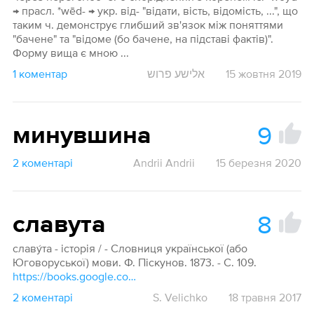
→ прасл. *wēd- → укр. від- "відати, вість, відомість, ...", що
таким ч. демонструє глибший зв'язок між поняттями
"бачене" та "відоме (бо бачене, на підставі фактів)".
Форму вища є мною ...
1 коментар
אלישע פרוש
15 жовтня 2019
9
минувшина
2 коментарі
Andrii Andrii
15 березня 2020
8
славута
славу́та - історія / - Словниця української (або
Юговоруської) мови. Ф. Піскунов. 1873. - С. 109.
https://books.google.com.ua/books?id=0d5bAAAAcAAJ&pg=PA109&hl=uk#v=onepage&q&f=false
2 коментарі
S. Velichko
18 травня 2017