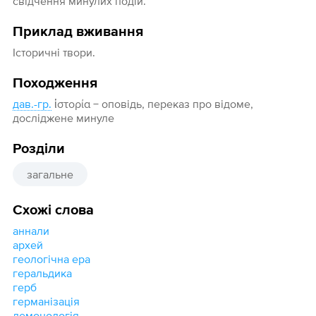
свідчення минулих подій.
Приклад вживання
Історичні твори.
Походження
дав.-гр.
ἱστορία − оповідь, переказ про відоме,
досліджене минуле
Розділи
загальне
Схожі слова
аннали
архей
геологічна ера
геральдика
герб
германізація
демонологія