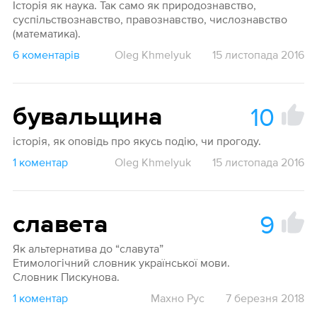
Історія як наука. Так само як природознавство,
суспільствознавство, правознавство, числознавство
(математика).
6 коментарів
Oleg Khmelyuk
15 листопада 2016
10
бувальщина
історія, як оповідь про якусь подію, чи прогоду.
1 коментар
Oleg Khmelyuk
15 листопада 2016
9
славета
Як альтернатива до “славута”
Етимологічний словник української мови.
Словник Пискунова.
1 коментар
Махно Рус
7 березня 2018