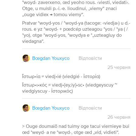
*woyd- zaverxeno, œd yeoho rous. ‹viesti, viedati›.
Otge, u muisli p.-i.-e. lioudinui, „viemy“ znaci
„ouge vidiex → tomou viemy“.
Pratvar *woyd-yos / *woyd-ya (tacoge: ‹viedja›) u d.-
rous. e yz *woyd- + pœdcép uzteagou *yos / *ya ( /
*yo), otge *woyd-yos, *woydya e *„uzteagluy do
viedagna“.
Bœgdan Youxyco
Відповісти
25
червня
ἵστωρ•ία ≈ viedj•ié (viedgié - ἱστορία)
ἵστωρ•ι•κός ≈ viedj•{ey,iy}•sc• (viedgeyscuy ~
viedgiyscuy - ἱστορικός)
Bœgdan Youxyco
Відповісти
26
червня
> Ouge doumaiõ nad tuimy oge tacui viernieye bui
œd *weyd- a ne *woyd-, otge œd „vid, vidieti“.