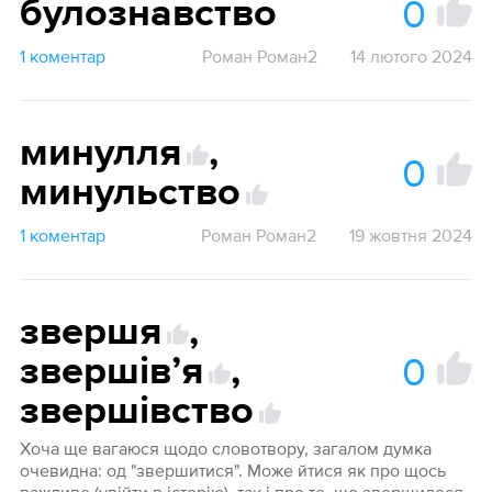
0
булознавство
1 коментар
Роман Роман2
14 лютого 2024
минулля
,
0
минульство
1 коментар
Роман Роман2
19 жовтня 2024
звершя
,
0
звершівʼя
,
звершівство
Хоча ще вагаюся щодо словотвору, загалом думка
очевидна: од "звершитися". Може йтися як про щось