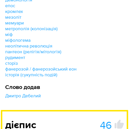
епос
кромлех
мезоліт
мемуари
метрополія (колонізація)
міф
міфологема
неолітична революція
пантеон (релігія/мітологія)
рудимент
сторіз
фанерозой / фанерозойський еон
історія (сукупність подій)
Слово додав
Дмитро Дебелий
46
дієпис