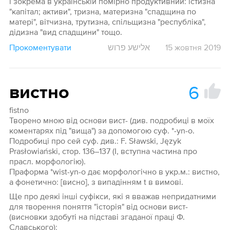
і зокрема в українській помірно продуктивний: істизна
"капітал; активи", тризна, материзна "спадщина по
матері", вітчизна, трутизна, спільщизна "республіка",
дідизна "вид спадщини" тощо.
Прокоментувати
אלישע פרוש
15 жовтня 2019
6
вистно
fistno
Творено мною від основи вист- (див. подробиці в моїх
коментарях під "вища") за допомогою суф. *-yn-o.
Подробиці про сей суф. див.: F. Sławski, Język
Prasłowiański, стор. 136–137 (І, вступна частина про
прасл. морфологію).
Праформа *wist-yn-o дає морфологічно в укр.м.: вистно,
а фонетично: [висно], з випадінням t в вимові.
Ще про деякі інші суфікси, які я вважав непридатними
для творення поняття "історія" від основи вист-
(висновки здобуті на підставі згаданої праці Ф.
Славського):