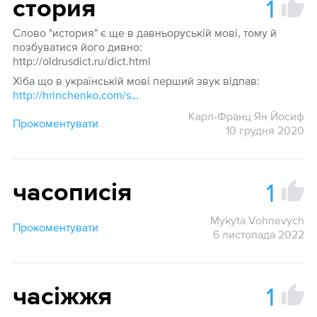
1
стория
Слово "история" є ще в давньоруській мові, тому й
позбуватися його дивно:
http://oldrusdict.ru/dict.html
Хіба що в українській мові перший звук відпав:
http://hrinchenko.com/slovar/znachenie-slova/56822-storija.html#show_point
Карл-Франц Ян Йосиф
Прокоментувати
10 грудня 2020
1
часописія
Mykyta Vohnevych
Прокоментувати
6 листопада 2022
1
часіжжя