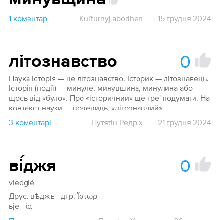
1 коментар
Kuľturnyj aborihen
15 грудня 2024
0
літознавство
Наука історія — це літознавство. Історик — літознавець.
Історія (події) — минуле, минувшина, минулина або
щось від «було». Про «історичний» ще тре' подумати. На
контекст науки — вочевидь, «літознавчий»
3 коментарі
Путятін Редріх
21 грудня 2024
0
ві́джя
viedgié
Друс. вѣджъ - дгр. ἵστωρ
ьje - ία