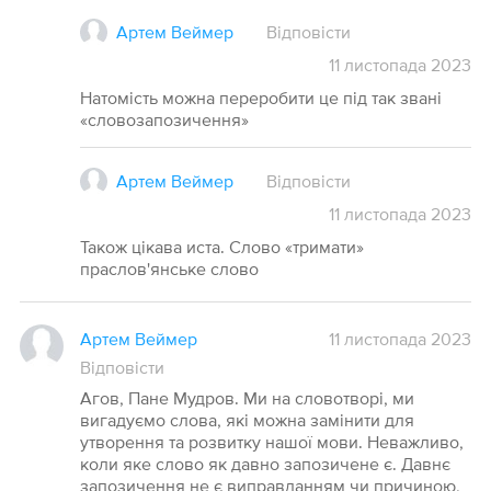
Артем Веймер
Відповісти
11
листопада
2023
Натомість можна переробити це під так звані
«словозапозичення»
Артем Веймер
Відповісти
11
листопада
2023
Також цікава иста. Слово «тримати»
праслов'янське слово
Артем Веймер
11 листопада 2023
Відповісти
Агов, Пане Мудров. Ми на словотворі, ми
вигадуємо слова, які можна замінити для
утворення та розвитку нашої мови. Неважливо,
коли яке слово як давно запозичене є. Давнє
запозичення не є виправданням чи причиною,