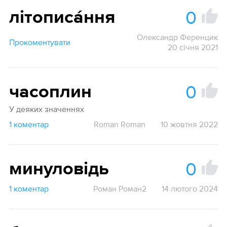
0
літописа́ння
Олександр Ференцик
Прокоментувати
20 січня 2021
0
часоплин
У деяких значеннях
1 коментар
Roman Roman
10 жовтня 2022
0
минуловідь
1 коментар
Роман Роман2
14 лютого 2024