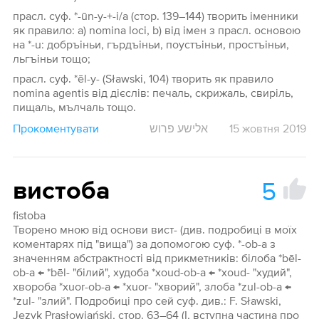
прасл. суф. *-ūn-y-+-i/a (стор. 139–144) творить іменники
як правило: a) nomina loci, b) від імен з прасл. основою
на *-u: добръіньи, гърдъіньи, поустъіньи, простъіньи,
льгъіньи тощо;
прасл. суф. *ēl-y- (Sławski, 104) творить як правило
nomina agentis від дієслів: печаль, скрижаль, свиріль,
пищаль, мълчаль тощо.
Прокоментувати
אלישע פרוש
15 жовтня 2019
5
вистоба
fistoba
Творено мною від основи вист- (див. подробиці в моїх
коментарях під "вища") за допомогою суф. *-ob-a з
значенням абстрактності від прикметників: білоба *bēl-
ob-a ← *bēl- "білий", худоба *xoud-ob-a ← *xoud- "худий",
хвороба *xuor-ob-a ← *xuor- "хворий", злоба *zul-ob-a ←
*zul- "злий". Подробиці про сей суф. див.: F. Sławski,
Język Prasłowiański, стор. 63–64 (І, вступна частина про