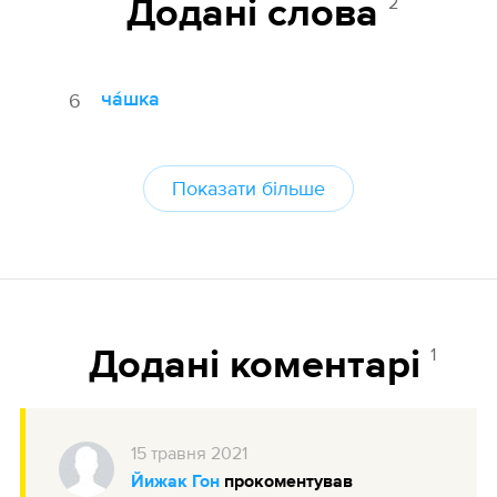
2
Додані cлова
ча́шка
6
Показати більше
1
Додані коментарі
15
травня
2021
Йижак Гон
прокоментував