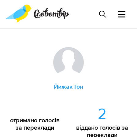
Йижак Гон
2
отримано голосів
за переклади
віддано голосів за
переклади