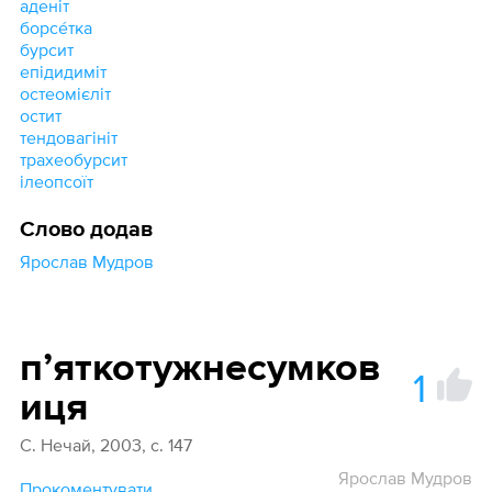
аденіт
борсе́тка
бурсит
епідидиміт
остеомієліт
остит
тендовагініт
трахеобурсит
ілеопсоїт
Слово додав
Ярослав Мудров
пʼяткотужнесумков
1
иця
С. Нечай, 2003, с. 147
Ярослав Мудров
Прокоментувати