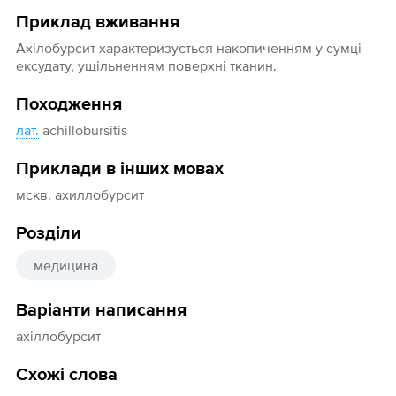
Приклад вживання
Ахілобурсит характеризується накопиченням у сумці
ексудату, ущільненням поверхні тканин.
Походження
лат.
achillobursitis
Приклади в інших мовах
мскв. ахиллобурсит
Розділи
медицина
Варіанти написання
ахіллобурсит
Схожі слова