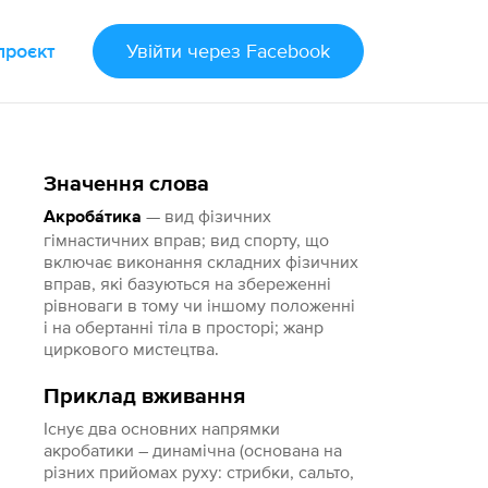
проєкт
Увійти
через Facebook
Значення слова
— вид фізичних
Акроба́тика
гімнастичних вправ; вид спорту, що
включає виконання складних фізичних
вправ, які базуються на збереженні
рівноваги в тому чи іншому положенні
і на обертанні тіла в просторі; жанр
циркового мистецтва.
Приклад вживання
Існує два основних напрямки
акробатики – динамічна (основана на
різних прийомах руху: стрибки, сальто,