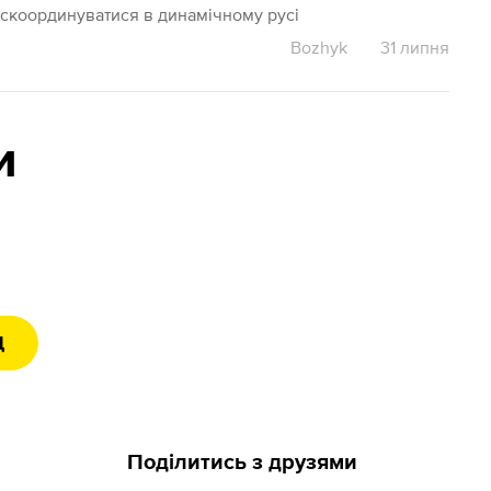
 скоординуватися в динамічному русі
Bozhyk
31 липня
и
Д
Поділитись з друзями