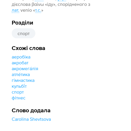
дієслова βαίνω «іду», спорідненого з
лат.
venio «
т.с.
»
Розділи
спорт
Схожі слова
аеробіка
акробат
акромега́лія
атле́тика
гімнастика
кульбі́т
спорт
фітнес
Слово додала
Carolina Shevtsova