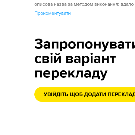
описова назва за методом виконання: вдало
Прокоментувати
Запропонуват
свій варіант
перекладу
УВІЙДІТЬ ЩОБ ДОДАТИ ПЕРЕКЛА