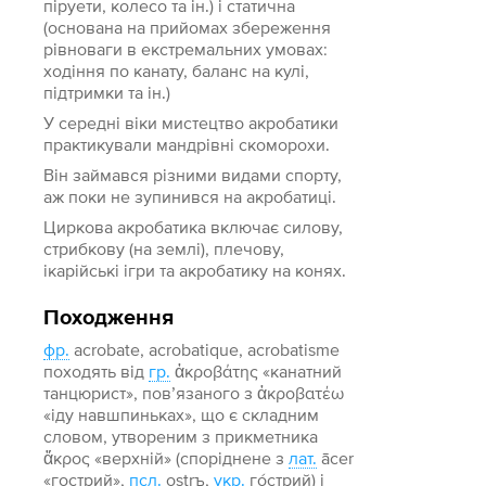
піруети, колесо та ін.) і статична
(основана на прийомах збереження
рівноваги в екстремальних умовах:
ходіння по канату, баланс на кулі,
підтримки та ін.)
У середні віки мистецтво акробатики
практикували мандрівні скоморохи.
Він займався різними видами спорту,
аж поки не зупинився на акробатиці.
Циркова акробатика включає силову,
стрибкову (на землі), плечову,
ікарійські ігри та акробатику на конях.
Походження
фр.
acrobate, acrobatique, acrobatisme
походять від
гр.
ἀκροβάτης «канатний
танцюрист», пов’язаного з ἀκροβατέω
«іду навшпиньках», що є складним
словом, утвореним з прикметника
ἄκρος «верхній» (споріднене з
лат.
ācer
«гострий»,
псл.
ostrъ,
укр.
го́стрий) і