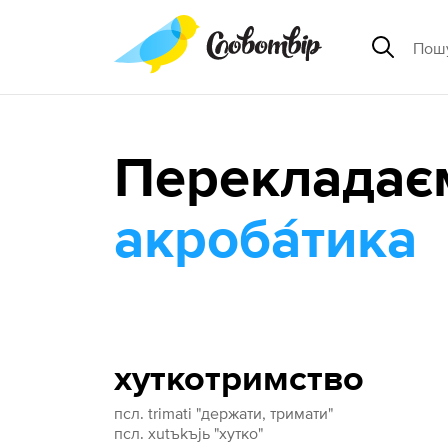
Перекладає
акроба́тика
хуткотримство
псл. trimati "держати, тримати"
псл. xutъkъjь "хутко"