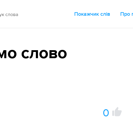
Покажчик слів
Про 
мо слово
0