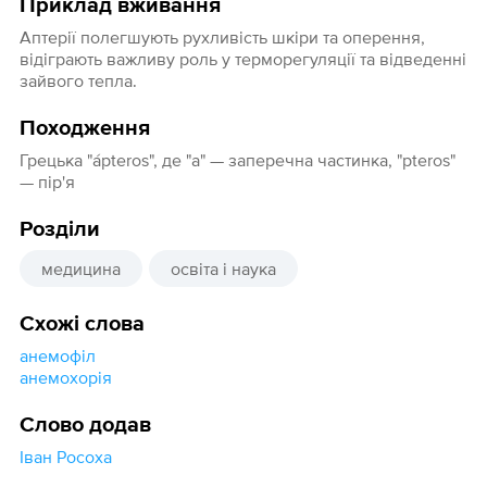
Приклад вживання
Аптерії полегшують рухливість шкіри та оперення,
відіграють важливу роль у терморегуляції та відведенні
зайвого тепла.
Походження
Грецька "áрteros", де "а" — заперечна частинка, "pteros"
— пір'я
Розділи
медицина
освіта і наука
Схожі слова
анемофіл
анемохорія
Слово додав
Іван Росоха