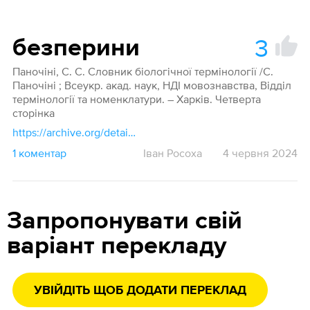
3
безперини
Паночіні, С. С. Словник біологічної термінології /С.
Паночіні ; Всеукр. акад. наук, НДІ мовознавства, Відділ
термінології та номенклатури. – Харків. Четверта
сторінка
https://archive.org/details/slovnik14/page/n12/mode/1up
1 коментар
Іван Росоха
4 червня 2024
Запропонувати свій
варіант перекладу
УВІЙДІТЬ ЩОБ ДОДАТИ ПЕРЕКЛАД