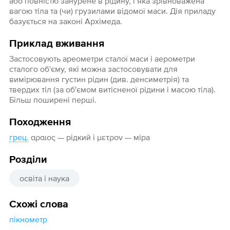
або повністю занурене в рідину, і яка зрівноважена
вагою тіла та (чи) грузилами відомої маси. Дія приладу
базується на законі Архімеда.
Приклад вживання
Застосовують ареометри сталої маси і аерометри
сталого об'єму, які можна застосовувати для
вимірювання густин рідин (див. денсиметрія) та
твердих тіл (за об'ємом витісненої рідини і масою тіла).
Більш поширені перші.
Походження
грец.
αραιος — рідкий і μετρον — міра
Розділи
освіта і наука
Схожі слова
пікнометр