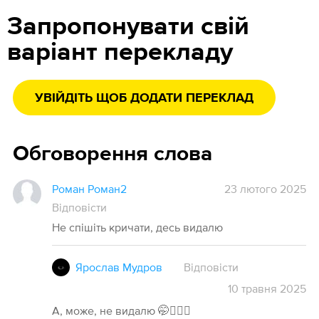
Запропонувати свій
варіант перекладу
УВІЙДІТЬ ЩОБ ДОДАТИ ПЕРЕКЛАД
Обговорення слова
Роман Роман2
23 лютого 2025
Відповісти
Не спішіть кричати, десь видалю
Ярослав Мудров
Відповісти
10
травня
2025
А, може, не видалю 🤭🤦🏻‍♂️