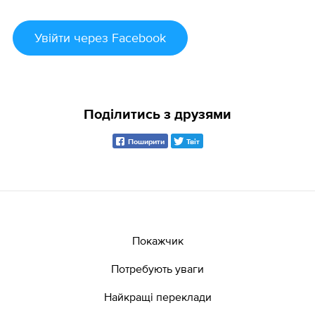
Увійти
через Facebook
Поділитись з друзями
Поширити
Твіт
Покажчик
Потребують уваги
Найкращі переклади