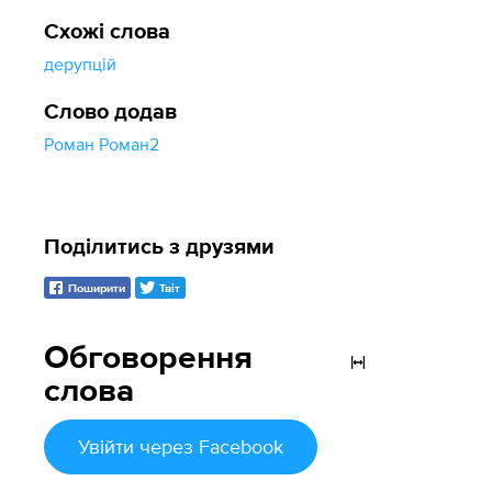
Схожі слова
дерупцій
Слово додав
Роман Роман2
Поділитись з друзями
Поширити
Твіт
Обговорення
слова
Увійти
через Facebook