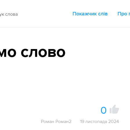
Покажчик слів
Про 
мо слово
0
Роман Роман2
19 листопада 2024