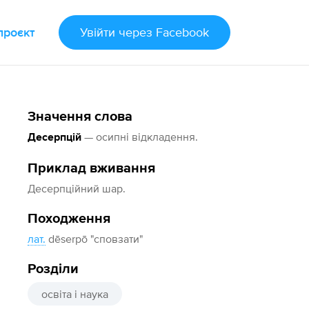
проєкт
Увійти
через Facebook
Значення слова
— осипні відкладення.
Десерпцій
Приклад вживання
Десерпційний шар.
Походження
лат.
dēserpō "сповзати"
Розділи
освіта і наука