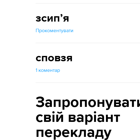
зсипʼя
Прокоментувати
сповзя
1 коментар
Запропонуват
свій варіант
перекладу