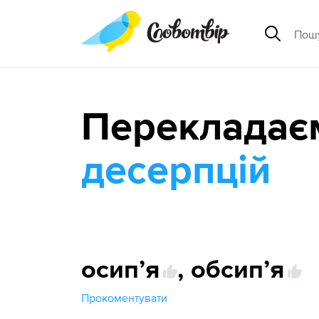
Перекладає
десерпцій
осипʼя
,
обсипʼя
Прокоментувати