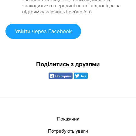
знаходиться в середині печо і відповідає за
підтримку ключиць і ребер ò_ô
Увійти
через Facebook
Поділитись з друзями
Поширити
Твіт
Покажчик
Потребують уваги