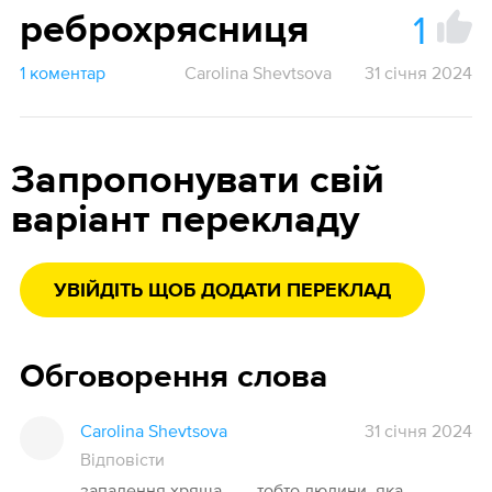
1
реброхрясниця
1 коментар
Carolina Shevtsova
31 січня 2024
Запропонувати свій
варіант перекладу
УВІЙДІТЬ ЩОБ ДОДАТИ ПЕРЕКЛАД
Обговорення слова
Carolina Shevtsova
31 січня 2024
Відповісти
запалення хряща, ... , тобто людини, яка