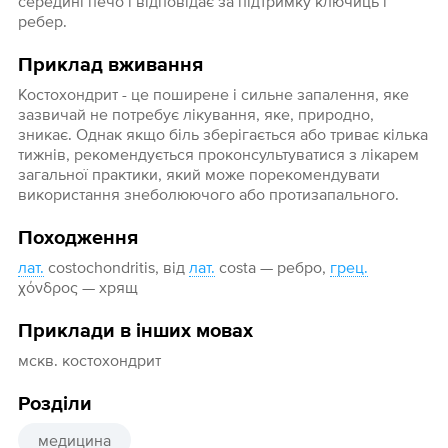
середині печо і відповідає за підтримку ключиць і
ребер.
Приклад вживання
Костохондрит - це поширене і сильне запалення, яке
зазвичай не потребує лікування, яке, природно,
зникає. Однак якщо біль зберігається або триває кілька
тижнів, рекомендується проконсультуватися з лікарем
загальної практики, який може порекомендувати
використання знеболюючого або протизапального.
Походження
лат.
соstochondritis, від
лат.
costа — ребро,
грец.
χόνδρος — хрящ
Приклади в інших мовах
мскв. костохондрит
Розділи
медицина