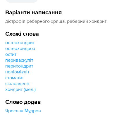
Варіанти написання
дістрофія реберного хряща, реберний хондрит
Схожі слова
остеохондрит
остеохондроз
остит
периваскуліт
перихондрит
поліомієліт
стоматит
сіалоаденіт
хондрит (мед.)
Слово додав
Ярослав Мудров