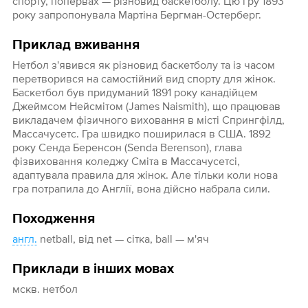
спорту, попервах — різновид баскетболу. Цю гру 1893
року запропонувала Мартіна Бергман-Остерберг.
Приклад вживання
Нетбол з'явився як різновид баскетболу та із часом
перетворився на самостійний вид спорту для жінок.
Баскетбол був придуманий 1891 року канадійцем
Джеймсом Нейсмітом (James Naismith), що працював
викладачем фізичного виховання в місті Спрингфілд,
Массачусетс. Гра швидко поширилася в США. 1892
року Сенда Беренсон (Senda Berenson), глава
фізвиховання коледжу Сміта в Массачусетсі,
адаптувала правила для жінок. Але тільки коли нова
гра потрапила до Англії, вона дійсно набрала сили.
Походження
англ.
netball, від net — сітка, ball — м'яч
Приклади в інших мовах
мскв. нетбол