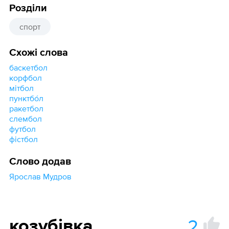
Розділи
спорт
Схожі слова
баскетбол
корфбол
мітбол
пунктбо́л
ракетбол
слембол
футбол
фістбол
Слово додав
Ярослав Мудров
2
козубівка