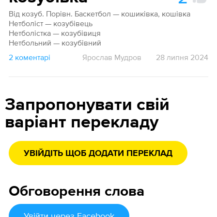
Від козуб. Порівн. Баскетбол — кошиківка, кошівка
Нетболіст — козубівець
Нетболістка — козубівиця
Нетбольний — козубівний
2 коментарі
Ярослав Мудров
28 липня 2024
Запропонувати свій
варіант перекладу
УВІЙДІТЬ ЩОБ ДОДАТИ ПЕРЕКЛАД
Обговорення слова
Увійти
через Facebook