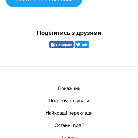
Поділитись з друзями
Поширити
Твіт
Покажчик
Потребують уваги
Найкращі переклади
Останні події
Толока