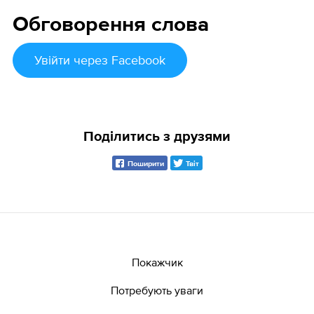
Обговорення слова
Увійти
через Facebook
Поділитись з друзями
Поширити
Твіт
Покажчик
Потребують уваги