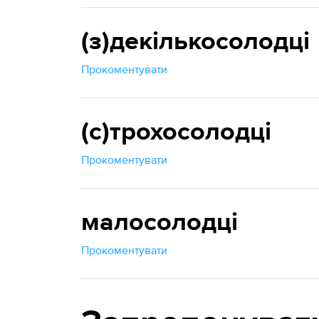
(з)декількосолодці
Прокоментувати
(с)трохосолодці
Прокоментувати
малосолодці
Прокоментувати