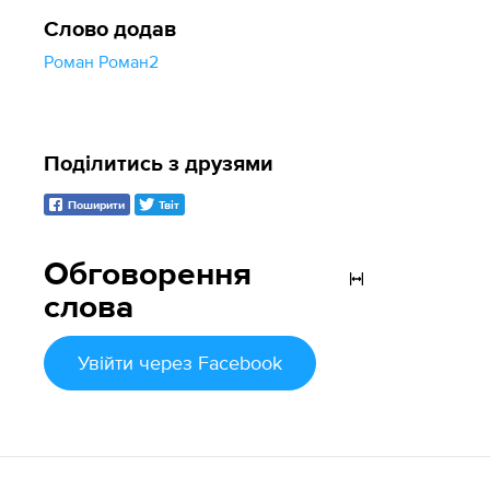
Слово додав
Роман Роман2
Поділитись з друзями
Поширити
Твіт
Обговорення
слова
Увійти
через Facebook