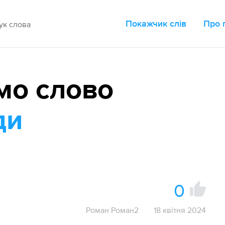
Покажчик слів
Про 
мо слово
ди
0
Роман Роман2
18 квітня 2024