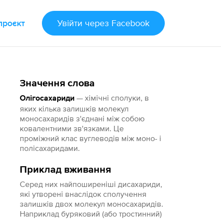
проєкт
Увійти
через Facebook
Значення слова
— хімічні сполуки, в
Олігосахариди
яких кілька залишків молекул
моносахаридів з'єднані між собою
ковалентними зв'язками. Це
проміжний клас вуглеводів між моно- і
полісахаридами.
Приклад вживання
Серед них найпоширеніші дисахариди,
які утворені внаслідок сполучення
залишків двох молекул моносахаридів.
Наприклад буряковий (або тростинний)