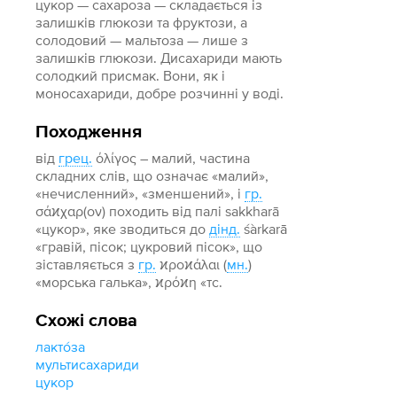
цукор — сахароза — складається із
залишків глюкози та фруктози, а
солодовий — мальтоза — лише з
залишків глюкози. Дисахариди мають
солодкий присмак. Вони, як і
моносахариди, добре розчинні у воді.
Походження
від
грец.
όλίγος – малий, частина
складних слів, що означає «малий»,
«нечисленний», «зменшений», і
гр.
σάϰχαρ(ον) походить від палі sakkharā
«цукор», яке зводиться до
дінд.
śàrkarā
«гравій, пісок; цукровий пісок», що
зіставляється з
гр.
ϰροϰάλαι (
мн.
)
«морська галька», ϰρόϰη «тс.
Схожі слова
лакто́за
мультисахариди
цукор