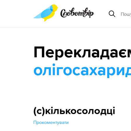
Перекладає
олігосахари
(с)кількосолодці
Прокоментувати