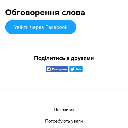
Обговорення слова
Увійти
через Facebook
Поділитись з друзями
Поширити
Твіт
Покажчик
Потребують уваги