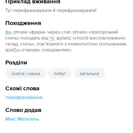
Приклад вживання
Тут перефразовувати й перефразовувати!
Походження
фр.
phrase «фраза» через слат. phrasis «ораторський
стиль» походить від
гр.
φράσις «спосіб висловлювання,
склад, стиль», пов’язаного з етимологічно ізольованим
φράζω «говорю, повідомляю»;
Розділи
освіта і наука
побут
загальне
Схожі слова
перефразовання
Слово додав
Макс Мелетень