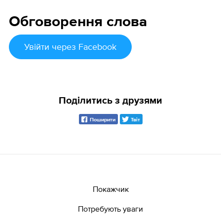
Обговорення слова
Увійти
через Facebook
Поділитись з друзями
Поширити
Твіт
Покажчик
Потребують уваги