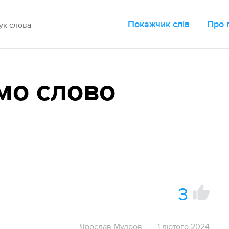
Покажчик слів
Про 
мо слово
3
Ярослав Мудров
1 лютого 2024