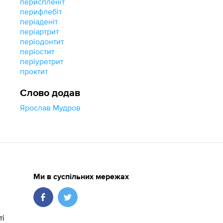
периспленіт
перифлебіт
періаденіт
періартрит
періодонтит
періостит
періуретрит
проктит
Слово додав
Ярослав Мудров
Ми в суспільних мережах
ті