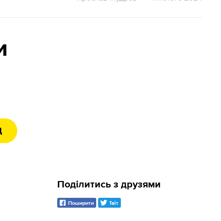
и
Д
Поділитись з друзями
Поширити
Твіт