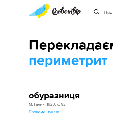
Перекладає
периметрит
обуразниця
М. Галин, 1920, с. 92
Прокоментувати