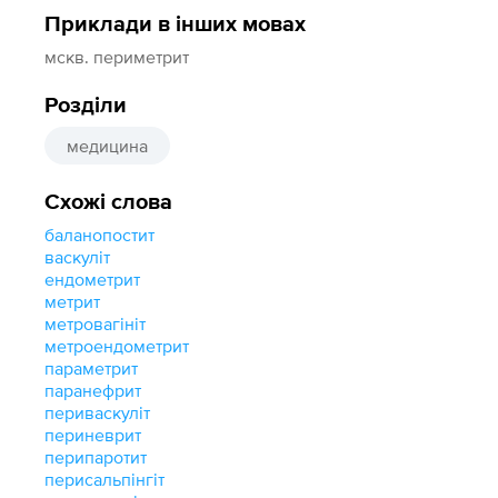
Приклади в інших мовах
мскв. периметрит
Розділи
медицина
Схожі слова
баланопостит
васкуліт
ендометрит
метрит
метровагініт
метроендометрит
параметрит
паранефрит
периваскуліт
периневрит
перипаротит
перисальпінгіт