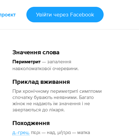
проєкт
Увійти
через Facebook
Значення слова
— запалення
Периметрит
навколоматкової очеревини.
Приклад вживання
При хронічному периметриті симптоми
спочатку бувають неявними. Багато
жінок не надають їм значення і не
звертаються до лікаря.
Походження
д.-грец.
περι — над, μήτρα — матка