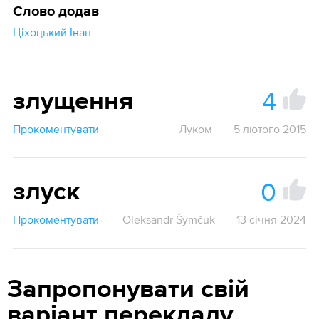
Слово додав
Ціхоцький Іван
4
злущення
Прокоментувати
Луком
5 лютого 2015
0
злуск
Прокоментувати
Oleksandr Šymčuk
13 січня 2024
Запропонувати свій
варіант перекладу