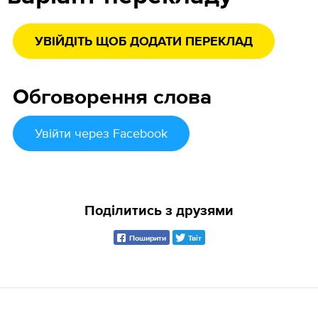
УВІЙДІТЬ ЩОБ ДОДАТИ ПЕРЕКЛАД
Обговорення слова
Увійти
через Facebook
Поділитись з друзями
Поширити
Твіт