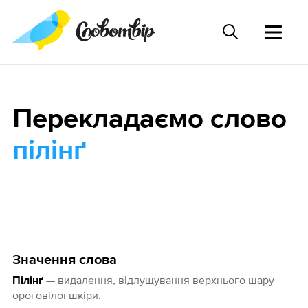
Перекладаємо слово
пілінґ
Значення слова
— видалення, відлущування верхнього шару
Пілінґ
ороговілої шкіри.