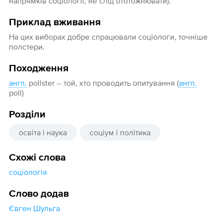
напрямків соціології, не слід ототожнювати).
Приклад вживання
На цих виборах добре спрацювали соціологи, точніше
полстери.
Походження
англ.
pollster -- той, хто проводить опитування (
англ.
poll)
Розділи
освіта і наука
соціум і політика
Схожі слова
соціологія
Слово додав
Євген Шульга