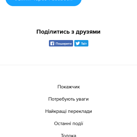
Поділитись з друзями
Поширити
Твіт
Покажчик
Потребують уваги
Найкращі переклади
Останні події
Толока