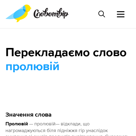
Перекладаємо слово
пролювій
Значення слова
— пролювій— відклади, що
Пролювій
нагромаджуються біля підніжжя гір унаслідок