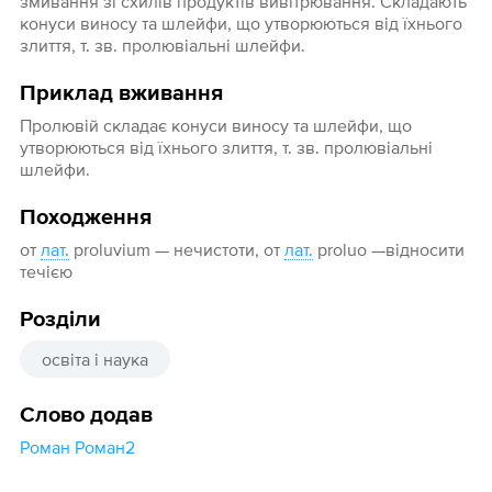
змивання зі схилів продуктів вивітрювання. Складають
конуси виносу та шлейфи, що утворюються від їхнього
злиття, т. зв. пролювіальні шлейфи.
Приклад вживання
Пролювій складає конуси виносу та шлейфи, що
утворюються від їхнього злиття, т. зв. пролювіальні
шлейфи.
Походження
от
лат.
proluvium — нечистоти, от
лат.
proluo —відносити
течією
Розділи
освіта і наука
Слово додав
Роман Роман2