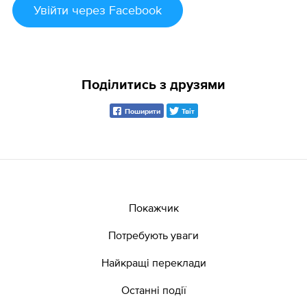
Увійти
через Facebook
Поділитись з друзями
Поширити
Твіт
Покажчик
Потребують уваги
Найкращі переклади
Останні події