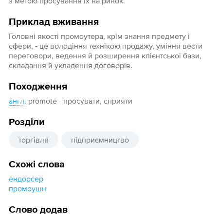
з метою просування їх на ринок.
Приклад вживання
Головні якості промоутера, крім знання предмету і
сфери, ‑ це володіння технікою продажу, уміння вести
переговори, ведення й розширення клієнтської бази,
складання й укладення договорів.
Походження
англ.
promote - просувати, сприяти
Розділи
торгівля
підприємництво
Схожі слова
ендорсер
промоушн
Слово додав