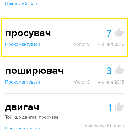
Ціхоцький Іван
7
просувач
Прокоментувати
Victor S
4 січня 2015
3
поширювач
Прокоментувати
Victor S
4 січня 2015
1
двигач
Той, що двигає, просуває
Volodymyr Khlopan
Прокоментувати