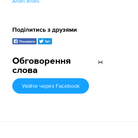
Andrii Andrii
Поділитись з друзями
Поширити
Твіт
Обговорення
слова
Увійти
через Facebook