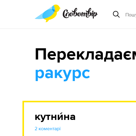
Перекладає
ракурс
кутни́на
2 коментарі