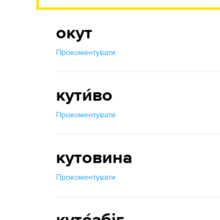
окут
Прокоментувати
кути́во
Прокоментувати
кутовина
Прокоментувати