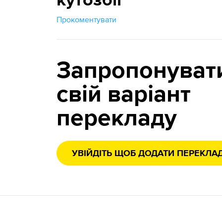
куто́збіг
Прокоментувати
Запропонуват
свій варіант
перекладу
УВІЙДІТЬ ЩОБ ДОДАТИ ПЕРЕКЛА