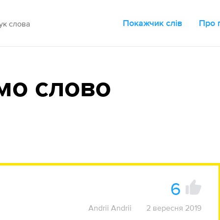
Покажчик слів
Про 
мо слово
6
Andrii Andrii
2 вересня 2019