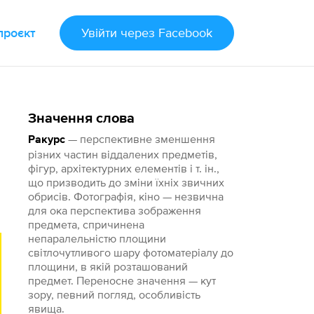
проєкт
Увійти
через Facebook
Значення слова
— перспективне зменшення
Ракурс
різних частин віддалених предметів,
фігур, архітектурних елементів і т. ін.,
що призводить до зміни їхніх звичних
обрисів. Фотографія, кіно — незвична
для ока перспектива зображення
предмета, спричинена
непаралельністю площини
світлочутливого шару фотоматеріалу до
площини, в якій розташований
предмет. Переносне значення — кут
зору, певний погляд, особливість
явища.