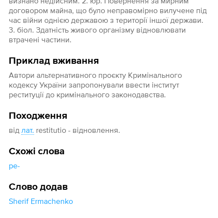
визнано недійсним. 2. юр. Повернення за мирним
договором майна, що було неправомірно вилучене під
час війни однією державою з території іншої держави.
3. біол. Здатність живого організму відновлювати
втрачені частини.
Приклад вживання
Автори альтернативного проєкту Кримінального
кодексу України запропонували ввести інститут
реституції до кримінального законодавства.
Походження
від
лат.
restitutio - відновлення.
Схожі слова
ре-
Слово додав
Sherif Ermachenko