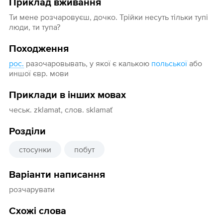
Приклад вживання
Ти мене розчаровуєш, дочко. Трійки несуть тільки тупі
люди, ти тупа?
Походження
рос.
разочаровывать, у якої є калькою
польської
або
иншої євр. мови
Приклади в інших мовах
чеськ. zklamat, слов. sklamať
Розділи
стосунки
побут
Варіанти написання
розчарувати
Схожі слова