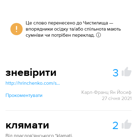
Це слово перенесено до Чистилища —
впорядники осідку та/або спільнота мають
сумніви чи потрібен переклад.
ⓘ
3
зневірити
http://hrinchenko.com/slovar/znachenie-slova/20743-znevira.html#show_point
Карл-Франц Ян Йосиф
Прокоментувати
27 січня 2021
2
клямати
Віл праслов'янського *klamati.