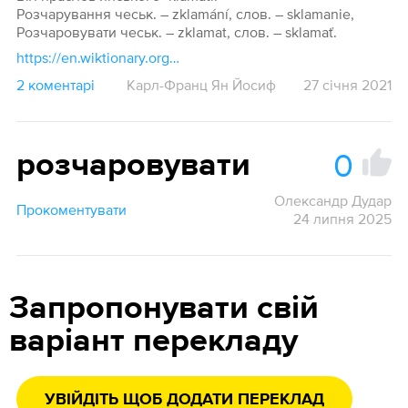
Розчарування чеськ. – zklamání, слов. – sklamanie,
Розчаровувати чеськ. – zklamat, слов. – sklamať.
https://en.wiktionary.org/wiki/Reconstruction:Proto-Slavic/klamati
2 коментарі
Карл-Франц Ян Йосиф
27 січня 2021
0
розчаровувати
Олександр Дудар
Прокоментувати
24 липня 2025
Запропонувати свій
варіант перекладу
УВІЙДІТЬ ЩОБ ДОДАТИ ПЕРЕКЛАД