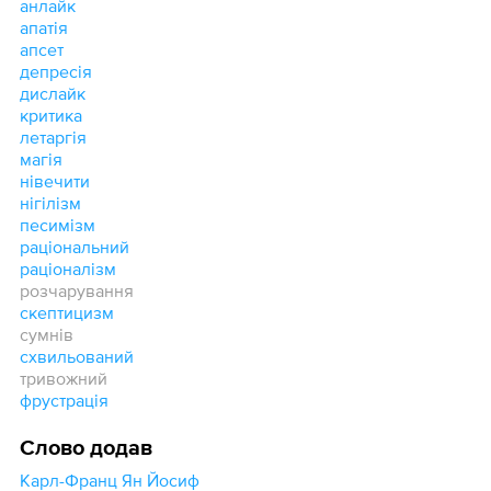
анлайк
апатія
апсет
депресія
дислайк
критика
летаргія
магія
нівечити
нігілізм
песимізм
раціональний
раціоналізм
розчарування
скептицизм
сумнів
схвильований
тривожний
фрустрація
Слово додав
Карл-Франц Ян Йосиф