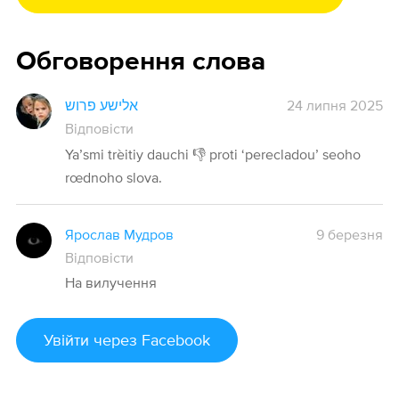
Обговорення слова
אלישע פרוש
24 липня 2025
Відповісти
Ya’smi trèitiy dauchi 👎 proti ‘perecladou’ seoho
rœdnoho slova.
Ярослав Мудров
9 березня
Відповісти
На вилучення
Увійти
через Facebook