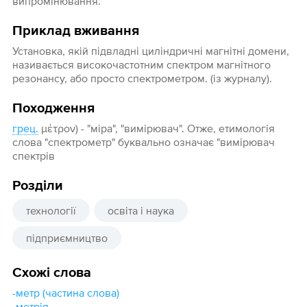
випромінювання.
Приклад вживання
Установка, якій підвладні циліндричні магнітні домени,
називається високочастотним спектром магнітного
резонансу, або просто спектрометром. (із журналу).
Походження
грец.
μέτρον) - "міра", "вимірювач". Отже, етимологія
слова "спектрометр" буквально означає "вимірювач
спектрів
Розділи
технології
освіта і наука
підприємництво
Схожі слова
-метр (частина слова)
-метрія