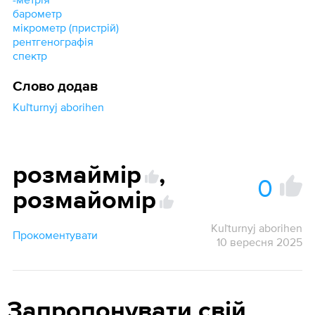
барометр
мікрометр (пристрій)
рентгенографія
спектр
Слово додав
Kuľturnyj aborihen
розмаймір
,
0
розмайомір
Kuľturnyj aborihen
Прокоментувати
10 вересня 2025
Запропонувати свій