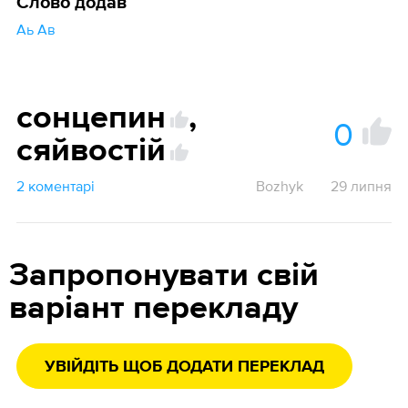
Слово додав
Аь Ав
сонцепин
,
0
сяйвостій
2 коментарі
Bozhyk
29 липня
Запропонувати свій
варіант перекладу
УВІЙДІТЬ ЩОБ ДОДАТИ ПЕРЕКЛАД