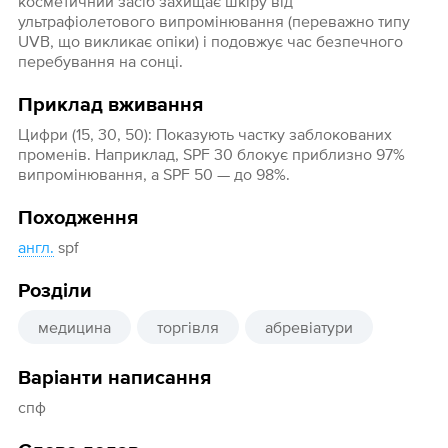
косметичний засіб захищає шкіру від
ультрафіолетового випромінювання (переважно типу
UVB, що викликає опіки) і подовжує час безпечного
перебування на сонці.
Приклад вживання
Цифри (15, 30, 50): Показують частку заблокованих
променів. Наприклад, SPF 30 блокує приблизно 97%
випромінювання, а SPF 50 — до 98%.
Походження
англ.
spf
Розділи
медицина
торгівля
абревіатури
Варіанти написання
спф