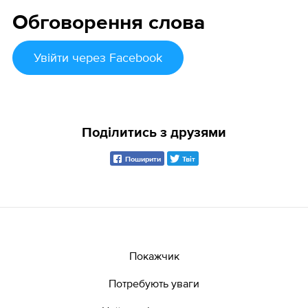
Обговорення слова
Увійти
через Facebook
Поділитись з друзями
Поширити
Твіт
Покажчик
Потребують уваги