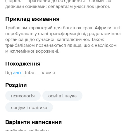
(Перен. — прагнення до об'єднання зі "своїми" за
деякими ознаками; сепаратизм унастілок цього).
Приклад вживання
Трибалізм характерий для багатьох країн Африки, які
перебувають у стані трансформації від родоплемінної
організації до сучасної, капіталістичної. Також
трайбалізмом позначаються явища, що є наслідком
міжплемінної ворожнечі.
Походження
Від
англ.
tribe — плем'я
Розділи
психологія
освіта і наука
соціум і політика
Варіанти написання
трибалізм, трібалізм