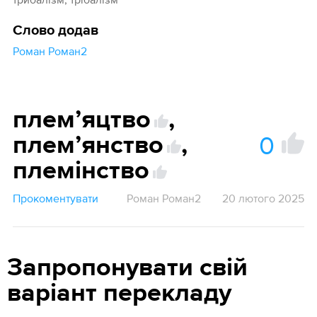
Слово додав
Роман Роман2
племʼяцтво
,
0
племʼянство
,
племінство
Прокоментувати
Роман Роман2
20 лютого 2025
Запропонувати свій
варіант перекладу