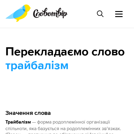
Перекладаємо слово
трайбалізм
Значення слова
— форма родоплемінної організації
Трайбалізм
спільноти, яка базується на родоплемінних зв'язках.