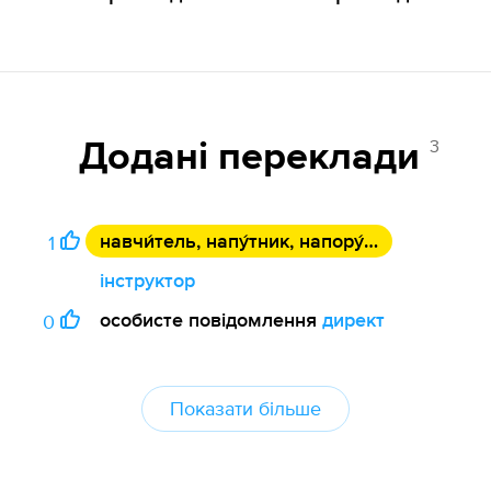
3
Додані переклади
навчи́тель, напу́тник, напору́дник
1
інструктор
особисте повідомлення
директ
0
Показати більше