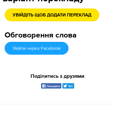
УВІЙДІТЬ ЩОБ ДОДАТИ ПЕРЕКЛАД
Обговорення слова
Увійти
через Facebook
Поділитись з друзями
Поширити
Твіт