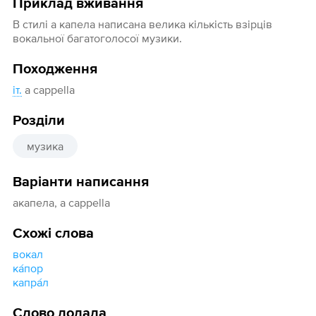
Приклад вживання
В стилі а капела написана велика кількість взірців
вокальної багатоголосої музики.
Походження
іт.
a cappella
Розділи
музика
Варіанти написання
акапела, a cappella
Схожі слова
вокал
ка́пор
капра́л
Слово додала