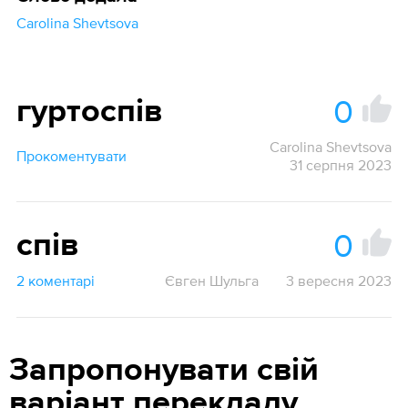
Carolina Shevtsova
0
гуртоспів
Carolina Shevtsova
Прокоментувати
31 серпня 2023
0
спів
2 коментарі
Євген Шульга
3 вересня 2023
Запропонувати свій
варіант перекладу