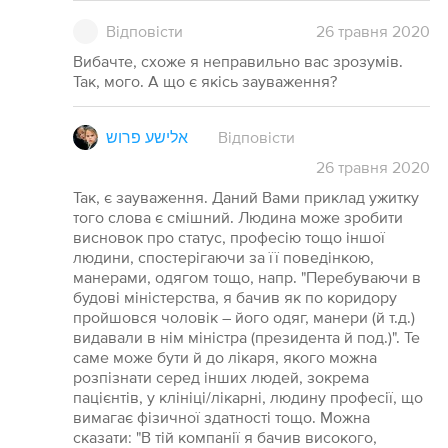
Відповісти
26
травня
2020
Вибачте, схоже я неправильно вас зрозумів.
Так, мого. А що є якісь зауваження?
אלישע פרוש
Відповісти
26
травня
2020
Так, є зауваження. Даний Вами приклад ужитку
того слова є смішний. Людина може зробити
висновок про статус, професію тощо іншої
людини, спостерігаючи за її поведінкою,
манерами, одягом тощо, напр. "Перебуваючи в
будові міністерства, я бачив як по коридору
пройшовся чоловік – його одяг, манери (й т.д.)
видавали в нім міністра (президента й под.)". Те
саме може бути й до лікаря, якого можна
розпізнати серед інших людей, зокрема
пацієнтів, у клініці/лікарні, людину професії, що
вимагає фізичної здатності тощо. Можна
сказати: "В тій компанії я бачив високого,