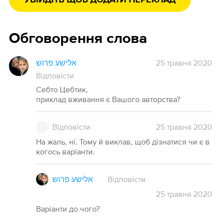
УВІЙДІТЬ ЩОБ ДОДАТИ ПЕРЕКЛАД
Обговорення слова
אלישע פרוש
25 травня 2020
Відповісти
Себто Цебтик,
приклад вживання є Вашого авторства?
Відповісти
25
травня
2020
На жаль, ні. Тому й виклав, щоб дізнатися чи є в
когось варіанти.
אלישע פרוש
Відповісти
25
травня
2020
Варіанти до чого?