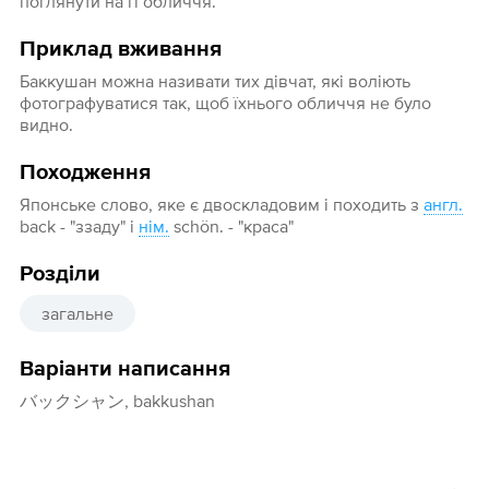
поглянути на її обличчя.
Приклад вживання
Баккушан можна називати тих дівчат, які воліють
фотографуватися так, щоб їхнього обличчя не було
видно.
Походження
Японське слово, яке є двоскладовим і походить з
англ.
back - "ззаду" і
нім.
schön. - "краса"
Розділи
загальне
Варіанти написання
バックシャン, bakkushan