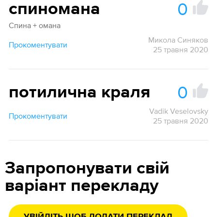
0
спиномана
Спина + омана
Микола Синяков
Прокоментувати
25 травня 2020
0
потилична краля
Vadik Veselovsky
Прокоментувати
25 травня 2020
Запропонувати свій
варіант перекладу