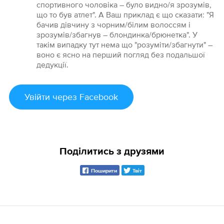
спортивного чоловіка – було видно/я зрозумів,
що то був атлет". А Ваш приклад є що сказати: "Я
бачив дівчину з чорним/білим волоссям і
зрозумів/збагнув – блондинка/брюнетка". У
такім випадку тут нема що "розуміти/збагнути" –
воно є ясно на перший погляд без подальшої
дедукції.
Увійти
через Facebook
Поділитись з друзями
Поширити
Твіт