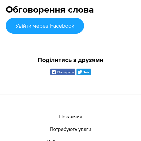
Обговорення слова
Увійти
через Facebook
Поділитись з друзями
Поширити
Твіт
Покажчик
Потребують уваги