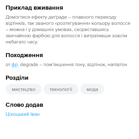
Приклад вживання
Домогтися ефекту деґраде – плавного переходу
відтінків, так званого «розтягування» кольору волосся
– можна і у домашніх умовах, скориставшись
звичайною фарбою для волосся і витративши зовсім
небагато часу.
Походження
от
фр.
degrade – пом'якшення тону, відтінок, напівтон
Розділи
мистецтво
технології
мода
Слово додав
Ціхоцький Іван