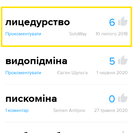
6
лицедурство
Прокоментувати
SoloWay
10 лютого 2018
5
видопідміна
Прокоментувати
Євген Шульга
1 червня 2020
0
пискоміна
1 коментар
Semen Antipov
27 травня 2020