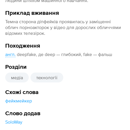
людини шляхом машинного навчання.
Приклад вживання
Темна сторона діпфейків проявилась у заміщенні
облич порноакторок у відео для дорослих обличчями
відомих телезірок.
Походження
англ.
deepfake, де deep — глибокий, fake — фальш
Розділи
медіа
технології
Схожі слова
фейкмейкер
Слово додав
SoloWay