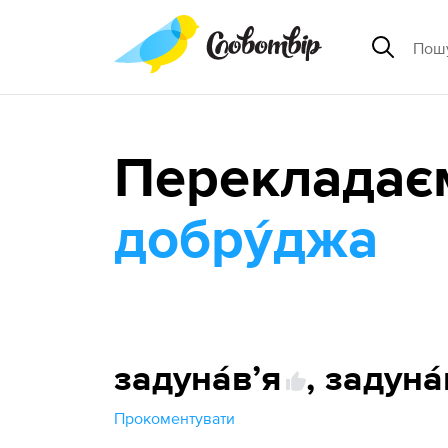
Перекладає
добру́джа
задуна́вʼя
,
задуна́
Прокоментувати