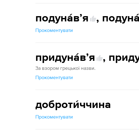
подуна́вʼя
,
подуна́
Прокоментувати
придуна́вʼя
,
приду
За взором грецької назви.
Прокоментувати
доброти́ччина
Прокоментувати