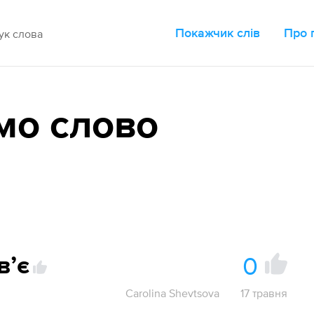
Покажчик слів
Про 
мо слово
0
вʼє
Carolina Shevtsova
17 травня