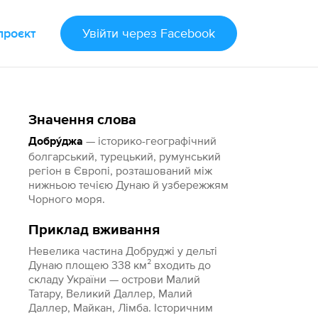
проєкт
Увійти
через Facebook
Значення слова
— історико-географічний
Добру́джа
болгарський, турецький, румунський
регіон в Європі, розташований між
нижньою течією Дунаю й узбережжям
Чорного моря.
Приклад вживання
Невелика частина Добруджі у дельті
Дунаю площею 338 км² входить до
складу України — острови Малий
Татару, Великий Даллер, Малий
Даллер, Майкан, Лімба. Історичним