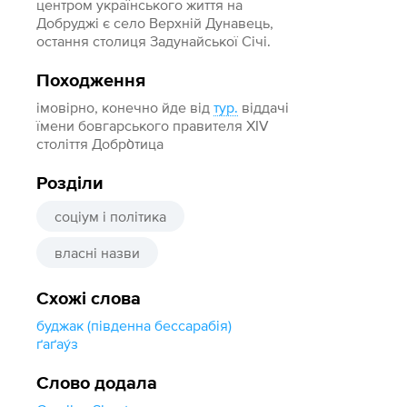
центром українського життя на
Добруджі є село Верхній Дунавець,
остання столиця Задунайської Січі.
Походження
імовірно, конечно йде від
тур.
віддачі
їмени бовгарського правителя XIV
століття Добро̀тица
Розділи
соціум і політика
власні назви
Схожі слова
буджак (південна бессарабія)
ґаґау́з
Слово додала