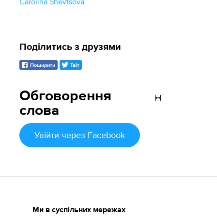
Carolina Shevtsova
Поділитись з друзями
Поширити
Твіт
Обговорення
слова
Увійти
через Facebook
Ми в суспільних мережах