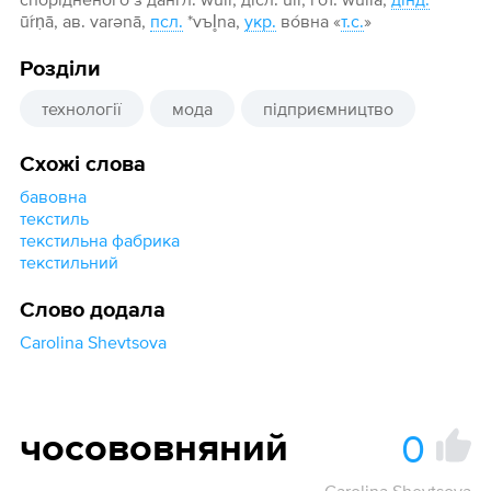
ū́rṇā, ав. varənā,
псл.
*vъl̥na,
укр.
во́вна «
т.с.
»
Розділи
технології
мода
підприємництво
Схожі слова
бавовна
текстиль
текстильна фабрика
текстильний
Слово додала
Carolina Shevtsova
0
чосововняний