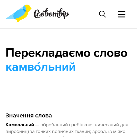
Перекладаємо слово
камво́льний
Значення слова
— оброблений гребінкою, вичесаний для
Камво́льний
виробництва тонких вовняних тканин; зробл. із м'якої