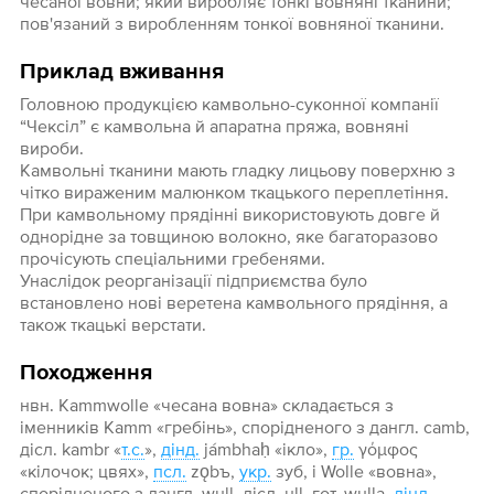
чесаної вовни; який виробляє тонкі вовняні тканини;
пов'язаний з виробленням тонкої вовняної тканини.
Приклад вживання
Головною продукцією камвольно-суконної компанії
“Чексіл” є камвольна й апаратна пряжа, вовняні
вироби.
Камвольні тканини мають гладку лицьову поверхню з
чітко вираженим малюнком ткацького переплетіння.
При камвольному прядінні використовують довге й
однорідне за товщиною волокно, яке багаторазово
прочісують спеціальними гребенями.
Унаслідок реорганізації підприємства було
встановлено нові веретена камвольного прядіння, а
також ткацькі верстати.
Походження
нвн. Kammwolle «чесана вовна» складається з
іменників Kamm «гребінь», спорідненого з дангл. camb,
дісл. kambr «
т.с.
»,
дінд.
jámbhaḥ «ікло»,
гр.
γόμφος
«кілочок; цвях»,
псл.
zǫbъ,
укр.
зуб, і Wolle «вовна»,
спорідненого з дангл. wull, дісл. ull, гот. wulla,
дінд.