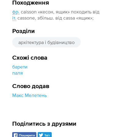
Походження
фр.
caisson «кесон, ящик» походить від
іт.
cassone, збільш. від cassa «ящик»;
Розділи
архітектура і будівництво
Схожі слова
барети
паля
Слово додав
Макс Мелетень
Поділитись з друзями
Поширити
Твіт