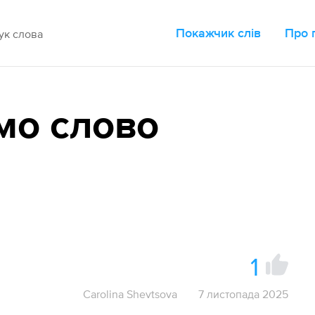
Покажчик слів
Про 
мо слово
1
Carolina Shevtsova
7 листопада 2025