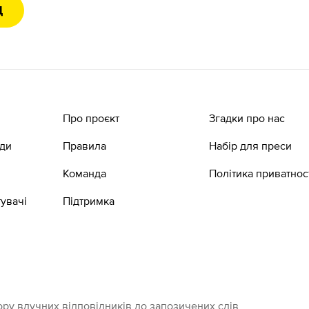
Д
Про проєкт
Згадки про нас
ади
Правила
Набір для преси
Команда
Політика приватнос
увачі
Підтримка
ру влучних відповідників до запозичених слів