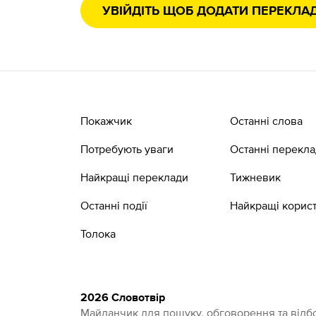
УВІЙДІТЬ ЩОБ ДОДАТИ ПЕРЕКЛА
Покажчик
Останні слова
Потребують уваги
Останні перекл
Найкращі переклади
Тижневик
Останні події
Найкращі корист
Толока
2026 Словотвір
Майданчик для пошуку, обговорення та відбо