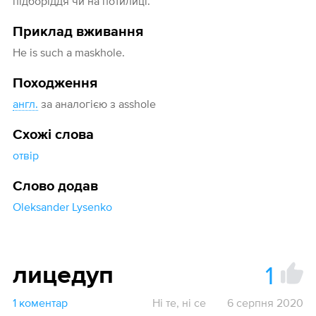
підборіддя чи на потилиці.
Приклад вживання
He is such a maskhole.
Походження
англ.
за аналогією з asshole
Схожі слова
отвір
Слово додав
Oleksander Lysenko
1
лицедуп
1 коментар
Ні те, ні се
6 серпня 2020