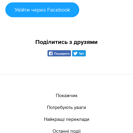
Увійти
через Facebook
Поділитись з друзями
Поширити
Твіт
Покажчик
Потребують уваги
Найкращі переклади
Останні події