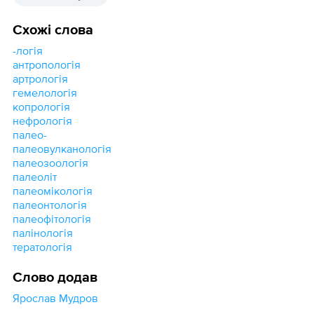
Схожі слова
-логія
антропологія
артрологія
гемелологія
копрологія
нефрологія
палео-
палеовулканологія
палеозоологія
палеоліт
палеомікологія
палеонтологія
палеофітологія
палінологія
тератологія
Слово додав
Ярослав Мудров