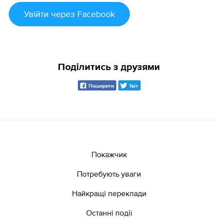
Увійти
через Facebook
Поділитись з друзями
Поширити
Твіт
Покажчик
Потребують уваги
Найкращі переклади
Останні події