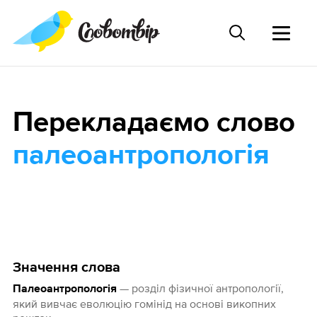
Перекладаємо слово
палеоантропологія
Значення слова
— розділ фізичної антропології,
Палеоантропологія
який вивчає еволюцію гомінід на основі викопних