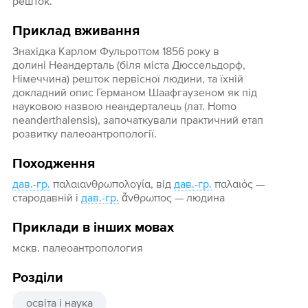
решток.
Приклад вживання
Знахідка Карлом Фульроттом 1856 року в
долині Неандерталь (біля міста Дюссельдорф,
Німеччина) решток первісної людини, та їхній
докладний опис Германом Шаафгаузеном як під
науковою назвою неандерталець (лат. Homo
neanderthalensis), започаткували практичний етап
розвитку палеоантропології.
Походження
дав.-гр.
παλαιανθρωπολογία, від
дав.-гр.
παλαιός —
стародавній і
дав.-гр.
ἄνθρωπος — людина
Приклади в інших мовах
мскв. палеоантропология
Розділи
освіта і наука