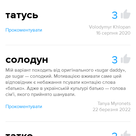
3
татусь
Volodymyr Khlopan
Прокоментувати
16 серпня 2020
3
солодун
Мій варіант походить від оригінального «sugar daddy»,
де sugar — солодкий. Мотивацією вживати саме цей
відповідник є небажання псувати контацію слова
«батько». Адже в українській культурі батько — голова
сім'ї, якого прийнято шанувати.
Tanya Myronets
Прокоментувати
22 березня 2022