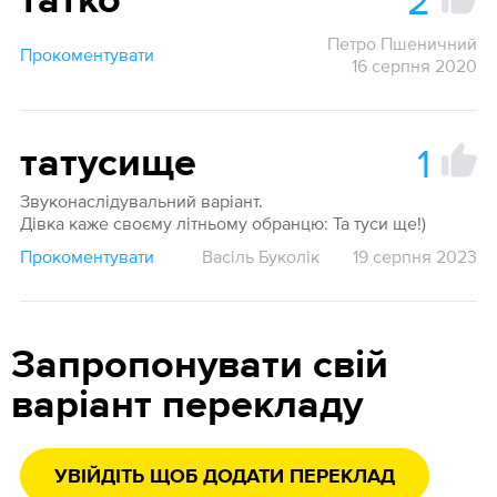
2
татко
Петро Пшеничний
Прокоментувати
16 серпня 2020
1
татусище
Звуконаслідувальний варіант.
Дівка каже своєму літньому обранцю: Та туси ще!)
Прокоментувати
Васіль Буколік
19 серпня 2023
Запропонувати свій
варіант перекладу
УВІЙДІТЬ ЩОБ ДОДАТИ ПЕРЕКЛАД