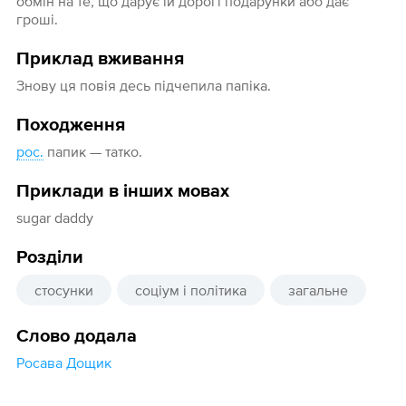
обмін на те, що дарує їй дорогі подарунки або дає
гроші.
Приклад вживання
Знову ця повія десь підчепила папіка.
Походження
рос.
папик — татко.
Приклади в інших мовах
sugar daddy
Розділи
стосунки
соціум і політика
загальне
Слово додала
Росава Дощик