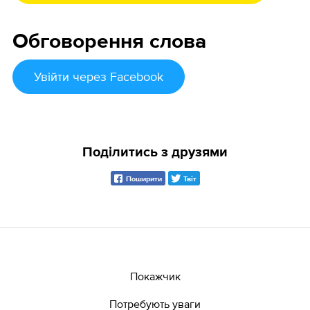
Обговорення слова
Увійти
через Facebook
Поділитись з друзями
Поширити
Твіт
Покажчик
Потребують уваги