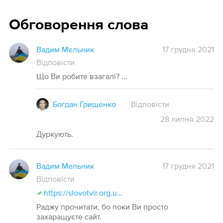
Обговорення слова
Вадим Мельник
17 грудня 2021
Відповісти
Що Ви робите взагалі? ...
Богдан Грищенко
Відповісти
28
липня
2022
Дуркують.
Вадим Мельник
17 грудня 2021
Відповісти
https://slovotvir.org.ua/about
Раджу прочитати, бо поки Ви просто
захаращуєте сайт.