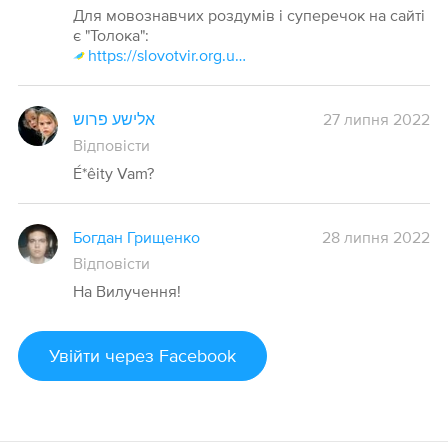
Для мовознавчих роздумів і суперечок на сайті
є "Толока":
https://slovotvir.org.ua/toloka
אלישע פרוש
27 липня 2022
Відповісти
É*êity Vam?
Богдан Грищенко
28 липня 2022
Відповісти
На Вилучення!
Увійти
через Facebook