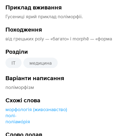
Приклад вживання
Гусениці ярий приклад поліморфії.
Походження
від грецьких poly — «багато» і morphē — «форма
Розділи
IT
медицина
Варіанти написання
поліморфізм
Схожі слова
морфологія (живознавство)
полі-
поліамо́рія
Слово додав