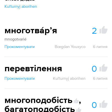
Kuľturnyj aborihen
2
многотва́рʼя
mnogotvarié
Прокоментувати
Bœgdan Youxyco
6 липня
0
перевтілення
Прокоментувати
Kuľturnyj aborihen
6 липня
многоподобість
,
0
1
багатоподобість