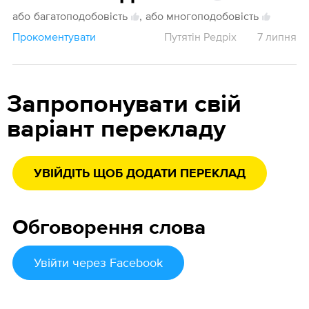
або
багатоподобовість
,
або многоподобовість
Прокоментувати
Путятін Редріх
7 липня
Запропонувати свій
варіант перекладу
УВІЙДІТЬ ЩОБ ДОДАТИ ПЕРЕКЛАД
Обговорення слова
Увійти
через Facebook