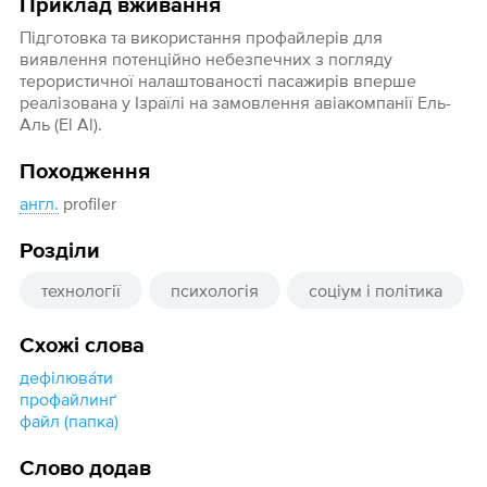
Приклад вживання
Підготовка та використання профайлерів для
виявлення потенційно небезпечних з погляду
терористичної налаштованості пасажирів вперше
реалізована у Ізраїлі на замовлення авіакомпанії Ель-
Аль (El Al).
Походження
англ.
profiler
Розділи
технології
психологія
соціум і політика
Схожі слова
дефілюва́ти
профайлинґ
файл (папка)
Слово додав