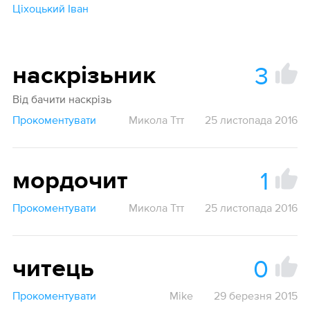
Ціхоцький Іван
3
наскрізьник
Від бачити наскрізь
Прокоментувати
Микола Ттт
25 листопада 2016
1
мордочит
Прокоментувати
Микола Ттт
25 листопада 2016
0
читець
Прокоментувати
Mike
29 березня 2015