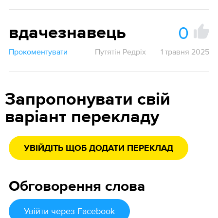
0
вдачезнавець
Прокоментувати
Путятін Редріх
1 травня 2025
Запропонувати свій
варіант перекладу
УВІЙДІТЬ ЩОБ ДОДАТИ ПЕРЕКЛАД
Обговорення слова
Увійти
через Facebook